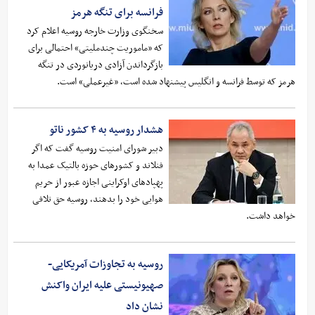
فرانسه برای تنگه هرمز
سخنگوی وزارت خارجه روسیه اعلام کرد
که «ماموریت چندملیتی» احتمالی برای
بازگرداندن آزادی دریانوردی در تنگه
هرمز که توسط فرانسه و انگلیس پیشنهاد شده است، «غیرعملی» است.
هشدار روسیه به ۴ کشور ناتو
دبیر شورای امنیت روسیه گفت که اگر
فنلاند و کشورهای حوزه بالتیک عمدا به
پهپادهای اوکراینی اجازه عبور از حریم
هوایی خود را بدهند، روسیه حق تلافی
خواهد داشت.
روسیه به تجاوزات آمریکایی-
صهیونیستی علیه ایران واکنش
نشان داد