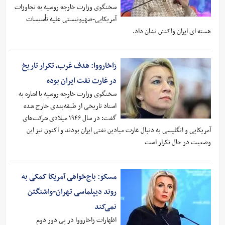
سخنگوی وزارت خارجه روسیه به تجاوزات
آمریکایی-صهیونیستی علیه تأسیسات
هسته ای ایران واکنش نشان داد.
زاخارووا: هدف غرب، تکرار تاریخ
در غارت نفت ایران بوده
سخنگوی وزارت خارجه روسیه با اشاره به
اسناد تاریخی از طبقه‌بندی خارج شده
گفت: در سال ۱۹۴۶ میلادی شرکت‌های
آمریکایی و انگلیسی به دنبال غارت میادین نفتی ایران بودند و اکنون نیز این
وضعیت در حال تکرار است
مسکو: باج‌خواهی آمریکا کمکی به
روند دیپلماسی تهران-واشنگتن
نمی‌کند
اظهارات زاخارووا در پی دور دوم