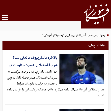
رسوایی دیپلماسی آمریکا در برابر ایران توسط بلاگر آمریکایی!
ماشاریپوف
بالاخره ماشاریپوف ماندنی شد؟
شرایط استقلال به سود ستاره ازبک
جلال‌الدین ماشاریپوف با وجود بازگشت به
تمرینات استقلال، هنوز فاصله قابل توجهی
تا حضور در ترکیب دارد، اما شرایط
نقل‌وانتقالاتی آبی‌ها احتمال ادامه همکاری با این هافبک ازبکستانی را افزایش داده
است.