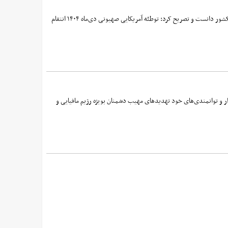
رئیس‌جمهور در پیامی خطاب به ملت ایران، با اشاره به وقایع تلخ هفته‌های گذشته، این رخدادها را آزمونی سخت و دردناک برای کشور دانست و تصریح کرد: توطئه آمریکایی صهیونی دی‌ماه ۱۴۰۴ انتقام
ر و توانمندی‌های خود تهدیدهای مهیب دشمنان بویژه رژیم مافیایی و