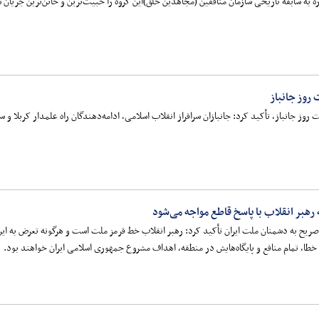
اشاره به سابقه تاریخی سازمان منافقین (مجاهدین خلق)این گروه را خبیث‌ترین و خائن‌ترین جریان
 روز جانباز
 روز جانباز، تأکید کرد: جانبازان سرافراز انقلاب اسلامی، ادامه‌دهندگان راه علمدار کربلا 
بر انقلاب با پاسخ قاطع مواجه می‌شود
یح به دشمنان ملت ایران تأکید کرد: رهبر انقلاب خط قرمز ملت است و هرگونه تعرض به این جا
طا، تمام منافع و پایگاه‌هایش در منطقه، اهداف مشروع جمهوری اسلامی ایران خواهند بود.