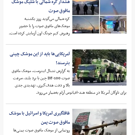
هشدار کره شمالی با شلیک موشک
مافوق صوت
کره شمالی می‌گوید روز یکشنبه
موشک‌های مافوق صوت را با حضور
رهبرش کیم جونگ اون آزمایش کرده است.
آمریکایی‌ها باید از این موشک چینی
بترسند!
به گزارش نشنال اینترست، موشک مافوق
صوت DF-100 چین با برد بلند، سرعت
بالا و دقت هدف‌گیری، تهدیدی جدی
برای ناوگان آمریکا در منطقه هند-اقیانوس آرام به‌شمار می‌رود.
غافلگیری آمریکا و اسرائیل با موشک
مافوق صوت یمن
رونمایی از موشک مافوق صوت یمنی‌ها