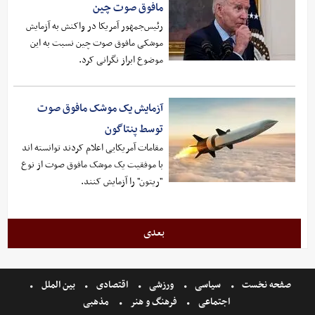
مافوق صوت چین
رئیس‌جمهور آمریکا در واکنش به آزمایش
موشکی مافوق صوت چین نسبت به این
موضوع ابراز نگرانی کرد.
آزمایش یک موشک مافوق صوت
توسط پنتاگون
مقامات آمریکایی اعلام کردند توانسته اند
با موفقیت یک موشک مافوق صوت از نوع
"ریتون" را آزمایش کنند.
بعدی
صفحه نخست
سیاسی
ورزشی
اقتصادی
بین الملل
اجتماعی
فرهنگ و هنر
مذهبی