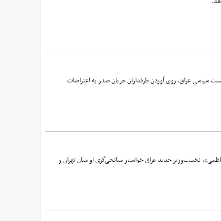
هد.
‌بست سیاسی عراق، روی آوردن طرفداران جریان صدر به اعتراضات
ظمی»، نخست‌وزیر جدید عراق خواستار میانجی‌گری او میان تهران و