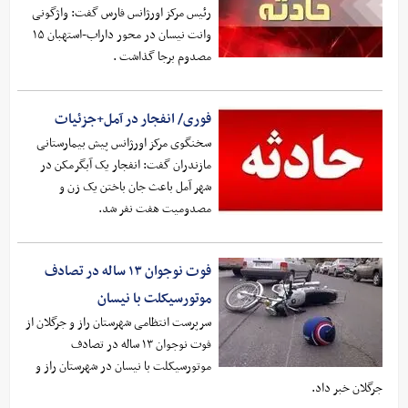
رئیس مرکز اورژانس فارس گفت: واژگونی
وانت نیسان در محور داراب-استهبان ۱۵
مصدوم برجا گذاشت .
فوری/ انفجار در آمل+جزئیات
سخنگوی مرکز اورژانس پیش بیمارستانی
مازندران گفت: انفجار یک آبگرمکن در
شهر آمل باعث جان باختن یک زن و
مصدومیت هفت نفر شد.
فوت نوجوان ۱۳ ساله در تصادف
موتورسیکلت با نیسان
سرپرست انتظامی شهرستان راز و جرگلان از
فوت نوجوان ۱۳ ساله در تصادف
موتورسیکلت با نیسان در شهرستان راز و
جرگلان خبر داد.