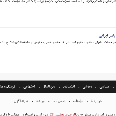
‌ اسرائیلی و تصویربرداری از آن، ضمن قدرت‌نمایی این پیام روشن را به اسرائیل فرستاد که این ت
یاسر ایرانی
ر» ساخت ایران با قدرت مانور استثنایی نتیجه مهندسی معکوس از سامانه الکترونیک پهپاد 
سیاسی
ورزشی
اقتصادی
بین الملل
اجتماعی
فرهنگ و هن
درباره ما
مرامنامه
تماس با ما
پیوندها
تعرفه اگهی
و معنوی این سایت متعلق به
پایگاه خبری تحلیلی افکارنیوز
است و استفاده از مطالب با ذکر من