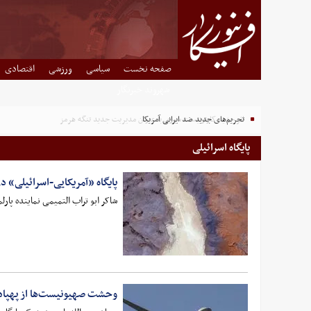
صفحه نخست
سیاسی
ورزشی
اقتصادی
شهروند خبرنگار
تحریم‌های جدید ضد ایرانی آمریکا
اثر جدید کارتونیست سوری با عنوان مدیریت جدید تنگه هرمز
پایگاه اسرائیلی
پایگاه «آمریکایی-اسرائیلی» 
شاکر ابو تراب التمیمی نماینده پار
وحشت صهیونیست‌ها از پهپاده