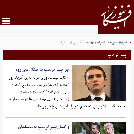
مبلغ جدایی حسین نژاد لو رفت
احتمال حضور بیرانوند در بازی‌های آسیایی قوت گرفت
پسر ترامپ
چرا پسر ترامپ به جنگ نمی‌رود
اسکات بِسِنت،‌ وزیر خزانه داری آمریکا روز
گذشته (جمعه)‌ در نشست مجمع اقتصاد
ملی ریگان ۲۰۲۶ گفت که «جوانان
(آمریکایی) نمی ترسند،‌آن ها دوست دارند
که بجنگند»؛ اظهاراتی که خشم کاربران آمریکایی را در پی داشت.
واکنش پسر ترامپ به منتقدان