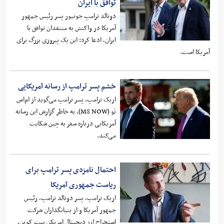
توافق با ایران
دونالد ترامپ جونیور پسر رئیس جمهور
آمریکا در واکنش به منتقدان توافق با
ایران، ادعا کرد: این یک پیروزی بزرگ برای
آمریکا است.
خشم پسر ترامپ از رسانه آمریکایی
اریک ترامپ، پسر ترامپ می‌گوید از ام‌اس
نَو (MS NOW)، به خاطر گزارش این رسانه
آمریکایی درباره سفر به چین شکایت
می‌کند.
احتمال نامزدی پسر ترامپ برای
ریاست جمهوری آمریکا
اریک ترامپ، پسر دونالد ترامپ، رئیس
جمهور آمریکا و از بنیانگذاران شرکت
استخراج ارز دیجیتال امریکن بیت کوین،