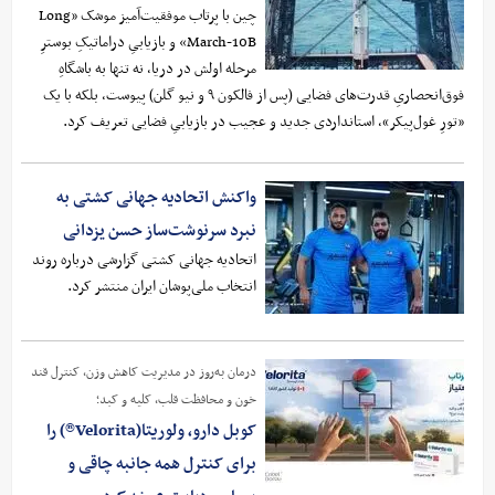
چین با پرتاب موفقیت‌آمیز موشک «Long
March-10B» و بازیابیِ دراماتیکِ بوسترِ
مرحله اولش در دریا، نه تنها به باشگاهِ
فوق‌انحصاریِ قدرت‌های فضایی (پس از فالکون ۹ و نیو گلن) پیوست، بلکه با یک
«تورِ غول‌پیکر»، استانداردی جدید و عجیب در بازیابیِ فضایی تعریف کرد.
واکنش اتحادیه جهانی کشتی به
نبرد سرنوشت‌ساز حسن یزدانی
اتحادیه جهانی کشتی گزارشی درباره روند
انتخاب ملی‌پوشان ایران منتشر کرد.
درمان به‌روز در مدیریت کاهش وزن، کنترل قند
خون و محافظت قلب، کلیه و کبد؛
کوبل دارو، ولوریتا(Velorita®) را
برای کنترل همه جانبه چاقی و