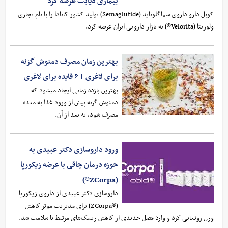
بیماری دیابت عرضه کرد
کوبل دارو داروی سماگلوتاید (Semaglutide) تولید کشور کانادا را با نام تجاری
ولوریتا (Velorita®) به بازار دارویی ایران عرضه کرد.
بهترین زمان مصرف دمنوش گزنه
برای لاغری | ۶ فایده برای لاغری
بهترین بازده زمانی ایجاد میشود که
دمنوش گزنه پیش از ورود غذا به معده
مصرف شود، نه بعد از آن.
ورود داروسازی دکتر عبیدی به
حوزه درمان چاقی با عرضه زیکورپا
(ZCorpa®)
داروسازی دکتر عبیدی از داروی زیکورپا
(®ZCorpa) برای مدیریت موثر کاهش
وزن رونمایی کرد و وارد فصل جدیدی از کاهش ریسک‌های مرتبط با سلامت شد.