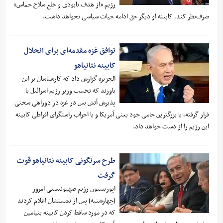
رژیم «از هدف نابودی و خلع سلاح حماس»
صرف‌نظر کند، کابینه او دیگر حق ادامه حیات سیاسی نخواهد داشت.
توافق غزه مقدمه‌ای برای انحلال
کابینه نتانیاهو
الجزیره گزارش داد که کارشناسان بر این
باورند که نخست وزیر رژیم اسرائیل با
پذیرش آتش بس در غزه در دوراهی سختی
قرار گرفته، یا بزرگترین حامی خود یعنی آمریکا و یا احزاب راستگرای افراطی کابینه
این رژیم را از دست خواهد داد.
طرح سرنگونی کابینه نتانیاهو قوت
گرفت
اپوزیسیون رژیم صهیونیستی امروز
(چهارشنبه) پس از نشستشان اعلام کردند
که در مورد ساقط کردن کابینه بنیامین