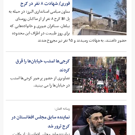
فوری/ شهادت ۸ نفر در کرج
معاون سیاسی استانداری البرز: در حمله به
پل B۱ کرج ۸ نفر از از ساکنان روستای
بیلقان، مسافران عبوری و خانواده‌هایی که
برای روز طبیعت در اطراف این محدوده
حضور داشتند، به شهادت رسیدند و ۹۵ نفر نیز مجروح شدند
کرجی‌ها امشب خیابان‌ها را قرق
کردند
تصاویری از حضور پر شور کرجی‌ها امشب
در خیابان‌ها را می بینید.
رسانه افغان:
نماینده سابق مجلس افغانستان در
کرج ترور شد
نماینده سابق مجلس افغانستان از ولایت