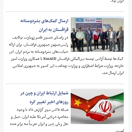
ایران بود.
ارسال کمک‌های بشردوستانه
قزاقستان به ایران
در راستای دستور قاسم ژومارت توکایف
رئیس‌جمهور جمهوری قزاقستان، برای ارائه
حمایت‌های بشردوستانه به مردم ایران، این
کمک‌ها توسط آژانس توسعه بین‌المللی قزاقستان KazAID با همکاری وزارت امور
خارجه، وزارت شرایط اضطراری و وزارت بهداشت این کشور به جمهوری اسلامی
ایران ارسال شد.
شمایل ارتباط ایران و چین در
روزهای اخیر تغییر کرد
شبکه فاکس نیوز گزارش داد با وجود
محاصره دریایی آمریکا علیه ایران، حمل و
نقل ریلی چین و ایران تقریباً سه برابر شده
است.