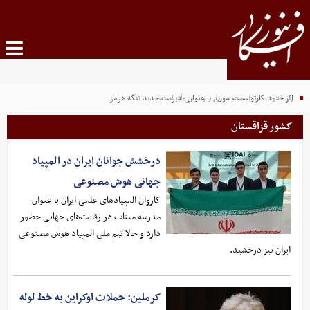
راز قدرت ایران، امنیت پایدار و بومی آن است!
اثر جدید کارتونیست سوری با عنوان مدیریت جدید تنگه هرمز
کشور قزاقستان
درخشش جوانان ایران در المپیاد
جهانی هوش مصنوعی
کاروان المپیادهای علمی ایران با عنوان
مدرسه میناب در رقابت‌های جهانی حضور
دارد و حالا تیم ملی المپیاد هوش مصنوعی
ایران نیز درخشید.
کرملین: حملات اوکراین به خط لوله