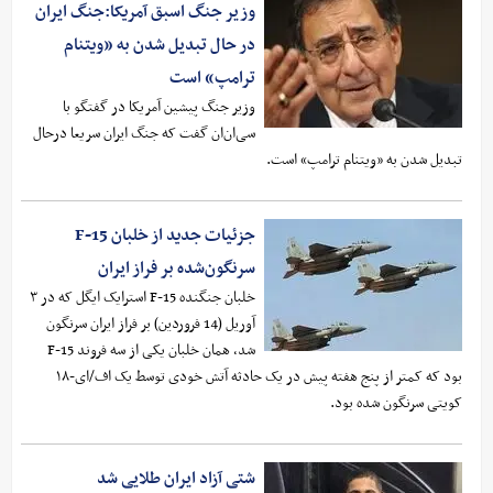
وزیر جنگ اسبق آمریکا:جنگ ایران
در حال تبدیل شدن به «ویتنام
ترامپ» است
وزیر جنگ پیشین آمریکا در گفتگو با
سی‌ان‌ان گفت که جنگ ایران سریعا درحال
تبدیل شدن به «ویتنام ترامپ» است.
جزئیات جدید از خلبان F-15
سرنگون‌شده بر فراز ایران
خلبان جنگنده F-15 استرایک ایگل که در ۳
آوریل (14 فروردین) بر فراز ایران سرنگون
شد، همان خلبان یکی از سه فروند F-15
بود که کمتر از پنج هفته پیش در یک حادثه آتش خودی توسط یک اف/ای-۱۸
کویتی سرنگون شده بود.
شتی آزاد ایران طلایی شد