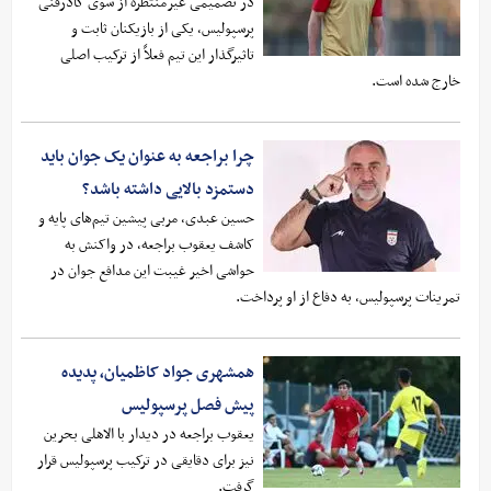
در تصمیمی غیرمنتظره از سوی کادرفنی
پرسپولیس، یکی از بازیکنان ثابت و
تاثیرگذار این تیم فعلاً از ترکیب اصلی
خارج شده است.
چرا براجعه به عنوان یک جوان باید
دستمزد بالایی داشته باشد؟
حسین عبدی، مربی پیشین تیم‌های پایه و
کاشف یعقوب براجعه، در واکنش به
حواشی اخیر غیبت این مدافع جوان در
تمرینات پرسپولیس، به دفاع از او پرداخت.
همشهری جواد کاظمیان، پدیده
پیش فصل پرسپولیس
یعقوب براجعه در دیدار با الاهلی بحرین
نیز برای دقایقی در ترکیب پرسپولیس قرار
گرفت.