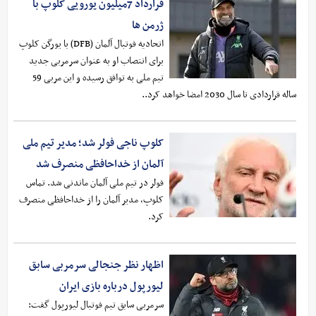
قرارداد 7میلیون یورویی کلوپ با
ژرمن ها
اتحادیه فوتبال آلمان (DFB) با یورگن کلوپ
برای انتصاب او به عنوان سرمربی جدید
تیم ملی به توافق رسیده و این مربی 59
ساله قراردادی تا سال 2030 امضا خواهد کرد..
کلوپ ناجی فولر شد؛ مدیر تیم ملی
آلمان از خداحافظی منصرف شد
فولر در تیم ملی آلمان ماندنی شد. تماس
کلوپ، مدیر آلمان را از خداحافظی منصرف
کرد.
اظهار نظر جنجالی سرمربی سابق
لیورپول درباره بازی ایران
سرمربی سابق تیم فوتبال لیورپول گفت: