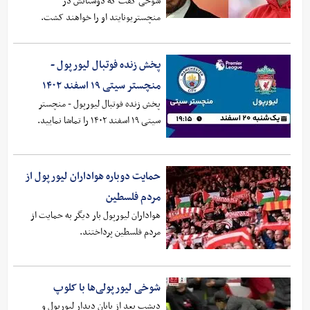
شوخی گفت که دوستانش در
منچستریونایتد او را خواهند کشت.
پخش زنده فوتبال لیورپول -
منچستر سیتی ۱۹ اسفند ۱۴۰۲
پخش زنده فوتبال لیورپول - منچستر
سیتی ۱۹ اسفند ۱۴۰۲ را تماشا نمایید.
حمایت دوباره هواداران لیورپول از
مردم فلسطین
هواداران لیورپول بار دیگر به حمایت از
مردم فلسطین پرداختند.
شوخی لیورپولی‌ها با کلوپ
دیشب بعد از پایان دیدار لیورپول و