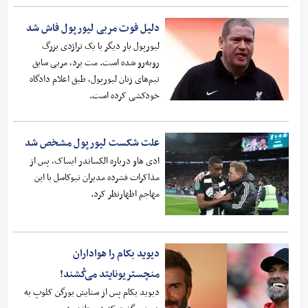
دلیل فوت مربی لیورپول فاش شد
لیورپول بار دیگر با یک تراژدی بزرگ
روبه‌رو شده است. مت برد، مربی سابق
تیم‌های زنان لیورپول، طبق اعلام دادگاه
خودکشی کرده است.
علت شکست لیورپول مشخص شد
ادی هاو درباره الکساندر ایساک، پس از
مذاکرات فشرده مدیران نیوکاسل با این
مهاجم اظهارنظر کرد.
دیوید بکام را هواداران
منچستریونایتد می‌کُشند!
دیوید بکام پس از ستایش یورگن کلوپ به