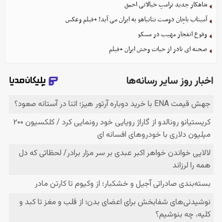
شاهکار جدید ترامپ خیالاتی احمق
آمیتاب باچان دوست نتانیاهو به ایران می آید! +فیلم وعکس
وقوع انفجار مهیب در مسکو
صحنه ای نادر از حیات وحش ایران +فیلم