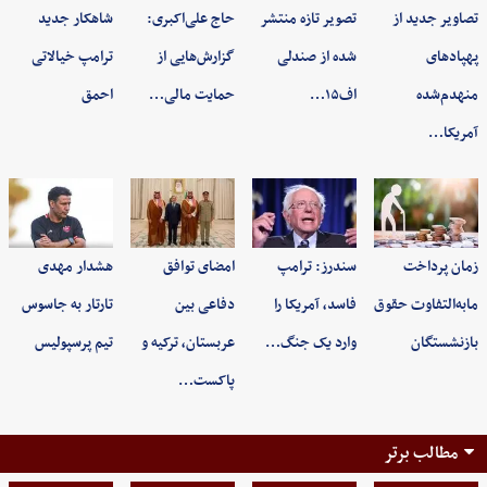
تصاویر جدید از
تصویر تازه منتشر
حاج علی‌اکبری:
شاهکار جدید
پهپادهای
شده از صندلی
گزارش‌هایی از
ترامپ خیالاتی
منهدم‌شده
اف۱۵…
حمایت مالی…
احمق
آمریکا…
زمان پرداخت
سندرز: ترامپ
امضای توافق
هشدار مهدی
مابه‌التفاوت حقوق
فاسد، آمریکا را
دفاعی بین
تارتار به جاسوس
بازنشستگان
وارد یک جنگ…
عربستان، ترکیه و
تیم پرسپولیس
پاکست…
مطالب برتر