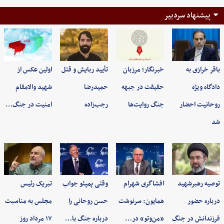
پیشنهاد سردبیر
باقر خرازی به
خبرنگار؛ مرزبان
تأیید ربایش و قتل
اولین عکس از
دادگاه ویژه
حقیقت در جبهه
حمیدرضا
شهید والامقام
روحانیت احضار
جنگ روایت‌ها
رجب‌زاده
امنیت در جنگ…
شد
توصیه رهبرشهید
افشاگری شهرام
وقتی پمپئو جواب
تبریک رئیس
درباره حضور
همایون: سرنوشت
حسن روحانی را
مجلس به مناسبت
فرزندانش در جنگ
«من‌وتو» در…
درباره جنگ با…
۱۷ مرداد روز