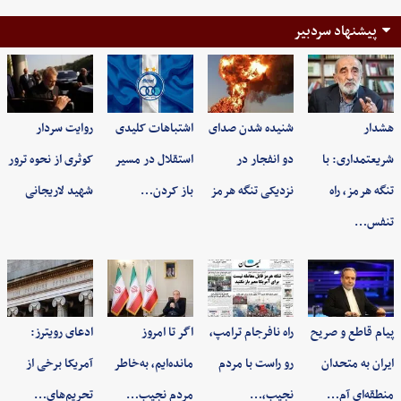
پیشنهاد سردبیر
هشدار
شنیده شدن صدای
اشتباهات کلیدی
روایت سردار
شریعتمداری: با
دو انفجار در
استقلال در مسیر
کوثری از نحوه ترور
تنگه هرمز، راه
نزدیکی تنگه هرمز
باز کردن…
شهید لاریجانی
تنفس…
پیام قاطع و صریح
راه نافرجام ترامپ،
اگر تا امروز
ادعای رویترز:
ایران به متحدان
رو راست با مردم
مانده‌ایم، به‌خاطر
آمریکا برخی از
منطقه‌ای آم…
نجیب،…
مردم نجیب…
تحریم‌های…