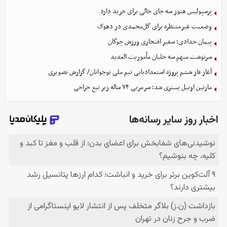
پرسپولیس هنوز سه جای خالی برای خرید دارد
وضعیت غیرمنتظره برای گل‌محمدی در دهوک
پیمان حدادی؛ سفیر افتخاری ورزش چوگان
سرنوشت مبهم سه خلبان مأموریت العدید
آغاز فاز ششم پروژه استعدادیابی تیم ملی نوجوانان/ گزارش تصویری
مارتین اونیل بستری شد؛ سرمربی ۷۴ ساله زیر تیغ جراحی