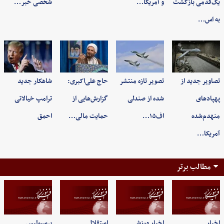
یک‌قدمی بازگشت
و آمریکا…
شخصی خبر…
به اس…
تصاویر جدید از
تصویر تازه منتشر
حاج علی‌اکبری:
شاهکار جدید
پهپادهای
شده از صندلی
گزارش‌هایی از
ترامپ خیالاتی
منهدم‌شده
اف۱۵…
حمایت مالی…
احمق
آمریکا…
مطالب برتر
اخبار
اخبار ورزشی
استقلال
پرسپولیس