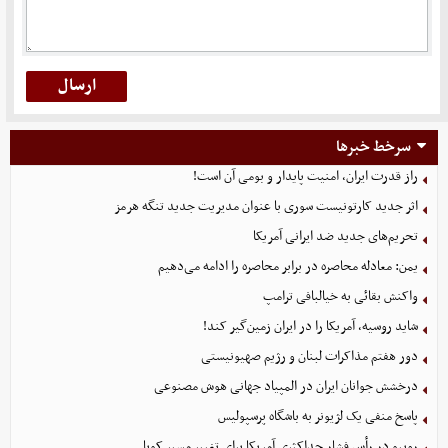
سرخط خبرها
راز قدرت ایران، امنیت پایدار و بومی آن است!
اثر جدید کارتونیست سوری با عنوان مدیریت جدید تنگه هرمز
تحریم‌های جدید ضد ایرانی آمریکا
یمن: معادله محاصره در برابر محاصره را ادامه می‌دهیم
واکنش بقائی به خیالبافی ترامپ
شاید روسیه، آمریکا را در ایران زمین‌گیر کند!
دور هفتم مذاکرات لبنان و رژیم صهیونیستی
درخشش جوانان ایران در المپیاد جهانی هوش مصنوعی
پاسخ منفی یک لژیونر به باشگاه پرسپولیس
روبیو در رأس فشار حداکثری آمریکا برای تغییر مسیر کوبا