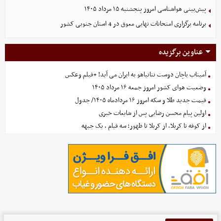
پیش‌بینی هواشناسی امروز پنجشنبه ۱۵ مرداد ۱۴۰۵
برنامه برگزاری امتحانات نهایی معوق در 4 استان جنوبی کشور
عناوین برگزیده
آمیتاب باچان دوست نتانیاهو به ایران می آید! +فیلم وعکس
وضعیت هوای کشور امروز جمعه ۱۶ مرداد ۱۴۰۵
قیمت جدید طلا و سکه امروز ۱۶ مردادماه ۱۴۰۵/ جدول
اولین پیام محسن رضایی پس از شایعات خبری
از کوفه تا کربلا، از کربلا تا ظهور؛ سه قیام ، یک جبهه