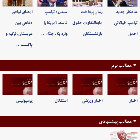
شاهکار جدید
زمان پرداخت
سندرز: ترامپ
امضای توافق
ترامپ خیالاتی
مابه‌التفاوت حقوق
فاسد، آمریکا را
دفاعی بین
احمق
بازنشستگان
وارد یک جنگ…
عربستان، ترکیه و
پاکست…
مطالب برتر
اخبار
اخبار ورزشی
استقلال
پرسپولیس
مطالب پیشنهادی