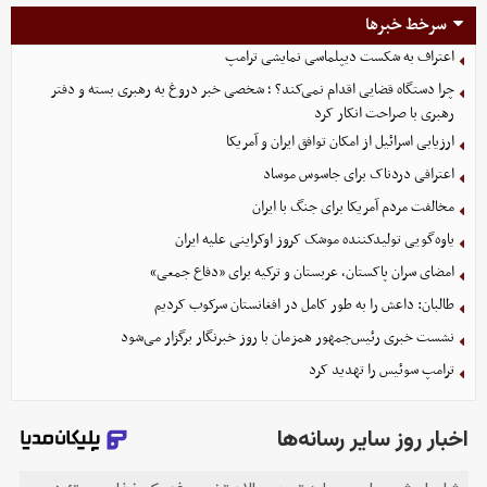
سرخط خبرها
اعتراف به شکست دیپلماسی نمایشی ترامپ
چرا دستگاه قضایی اقدام نمی‌کند؟ ؛ شخصی خبر دروغ به رهبری بسته و دفتر
رهبری با صراحت انکار کرد
ارزیابی اسرائیل از امکان توافق ایران و آمریکا
اعترافی دردناک برای جاسوس موساد
مخالفت مردم آمریکا برای جنگ با ایران
یاوه‌گویی تولیدکننده موشک کروز اوکراینی علیه ایران
امضای سران پاکستان، عربستان و ترکیه برای «دفاع جمعی»
طالبان: داعش را به طور کامل در افغانستان سرکوب کردیم
نشست خبری رئیس‌جمهور همزمان با روز خبرنگار برگزار می‌شود
ترامپ سوئیس را تهدید کرد