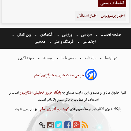
تبلیغات متنی
اخبار پرسپولیس
اخبار استقلال
صفحه نخست
سیاسی
ورزشی
اقتصادی
بین الملل
اجتماعی
فرهنگ و هنر
مذهبی
درباره ما
مرامنامه
تماس با ما
پیوندها
تعرفه اگهی
طراحی سایت خبری و خبرگزاری آسام
کلیه حقوق مادی و معنوی این سایت متعلق به
پایگاه خبری تحلیلی افکارنیوز
است و
استفاده از مطالب با ذکر منبع بلامانع است.
پایگاه خبری افکارخبر توسط سرورهای
گروه نرم افزاری آسام
میزبانی می شود.