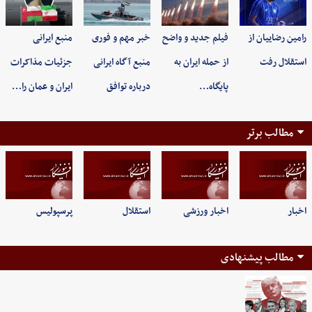
رامین رضاییان از
فیلم جدید و واضح
خبر مهم و فوری
منبع ایرانی
استقلال رفت
از حمله ایران به
منبع آگاه ایرانی
جزئیات مذاکرات
پایگاه…
درباره توافق
ایران و عمان را…
مطالب برتر
اخبار
اخبار ورزشی
استقلال
پرسپولیس
مطالب پیشنهادی