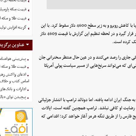
قیمت لحظه ای دلار امروز
قیمت سکه پارسیان ۱۰۰ سوت امروز پنجشنبه 15 مرداد 
قیمت طلا و سکه امروز پنجشنب
قیمت طلا (XAU/USD) در ساعات اولیه معاملات روز دوشنبه در آسیا با کاهش روبرو و به زیر سطح 4600 دلار سقوط کرد. با این
گزینه‌ افزایش تول
حال، در ادامه معاملات، طلا بار دیگر موفق شد بالای سطح 4600 دلار قرار گیرد و در لحظه تنظیم این گزارش با قیمت 4609 دلار
عناوین برگزید
تیکی جاری را رصد می‌کنند و در عین حال منتظر سخنرانی جان
پیش‌بینی هواشناسی امروز
ی‌ای که می‌تواند سرنخ‌هایی از مسیر سیاست پولی آمریکا
قیمت طلا و سکه امروز پنجشنب
ادعای واکنش رهبر
اساس کذب و خلاف 
ادارات و بانک‌های کدام استان
پیچیدن نوای «یالث
جنگ ایران ادامه یافته، اما دونالد ترامپ با انتشار جزئیاتی
رضایت او کافی نباشد. ترامپ همچنین گفته است، ایالات
فارس را از طریق تنگه هرمز آغاز خواهد کرد؛ اقدامی که