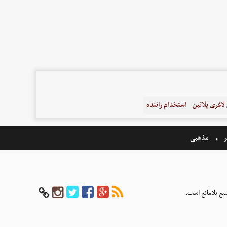
اغری پلاتین
استخدام راننده
ر
مذهبی
بع بلامانع است.