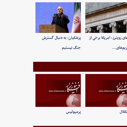
ای رویترز: آمریکا برخی از
پزشکیان: به‌ دنبال گسترش
یم‌های…
جنگ نیستیم
قلال
پرسپولیس