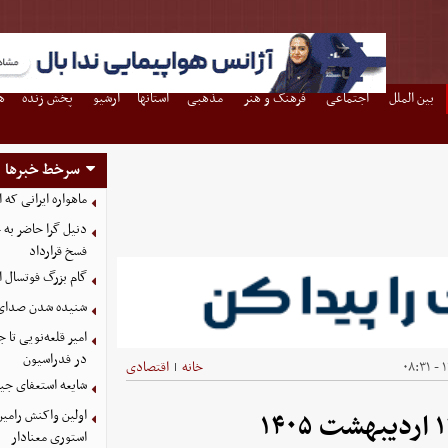
بین الملل
اجتماعی
فرهنگ و هنر
مذهبی
استانها
آرشیو
پخش زنده
ه
سرخط خبرها
ماهواره ایرانی که 
دنیل گرا حاضر به
فسخ قرارداد
گام بزرگ فوتسال ای
شنیده شدن صدای د
امیر قلعه‌نویی تا
در فدراسیون
۱
خانه
اقتصادی
|
شایعه استعفای جیا
اولین واکنش رامین
استوری معنادار