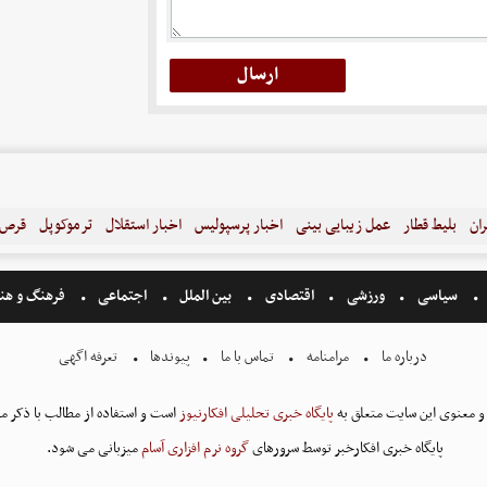
ران
بلیط قطار
عمل زیبایی بینی
اخبار پرسپولیس
اخبار استقلال
ترموکوپل
قرص ل
سیاسی
ورزشی
اقتصادی
بین الملل
اجتماعی
فرهنگ و هن
درباره ما
مرامنامه
تماس با ما
پیوندها
تعرفه اگهی
و معنوی این سایت متعلق به
پایگاه خبری تحلیلی افکارنیوز
است و استفاده از مطالب با ذکر من
پایگاه خبری افکارخبر توسط سرورهای
گروه نرم افزاری آسام
میزبانی می شود.