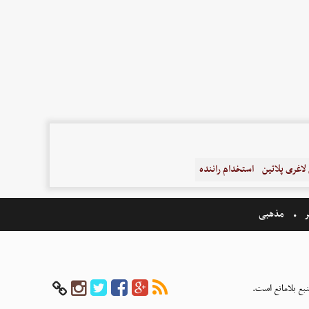
اغری پلاتین
استخدام راننده
ر
مذهبی
بع بلامانع است.