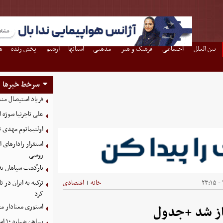
بین الملل
اجتماعی
فرهنگ و هنر
مذهبی
استانها
آرشیو
پخش زنده
ه
سرخط خبرها
فریاد استیصال من
علی تاجرنیا سوژه 
اولتیماتوم مهدی تا
استقرار رادارهای ا
روسی
بازگشت سپاهان به 
خانه
اقتصادی
ترکیه به ایران در
|
کرد
استوری معنادار م
ز شد +جدول
پیراهن شماره ۱۰ استقلال به هافبک ازبک رسید