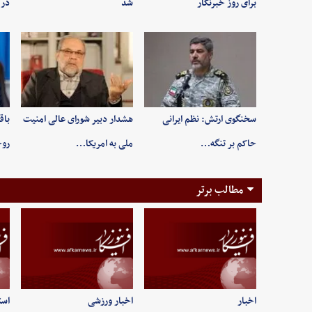
برای روز خبرنگار
شد
در 
سخنگوی ارتش: نظم ایرانی
هشدار دبیر شورای عالی امنیت
باق
حاکم بر تنگه…
ملی به امریکا…
روح
مطالب برتر
اخبار
اخبار ورزشی
است