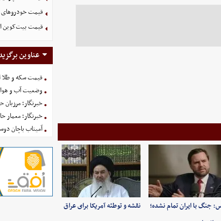
قیمت خودرو‌های سایپا ام
قیمت بیت‌کوین امروز یکشن
عناوین برگزید
قیمت سکه و طلا امروز یکش
وضعیت آب و هوای کشور 
خبرنگار؛ مرزبان 
خبرنگار؛ معمار ح
آمیتاب باچان دوست
: جنگ با ایران تمام نشده؛
نقشه و توطئه آمریکا برای عراق