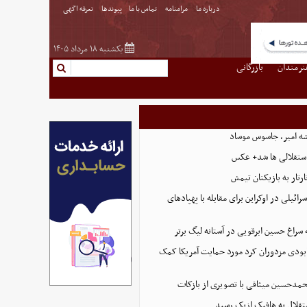
درباره ما
مرامنامه
تماس با ما
پیوندها
تعرفه اگهی
یکشنبه ۱۸ مرداد ۱۴۰۵
نرمندان
بازرگانی
شه امیر، جاسوس موساد
استقلالی‌ ها شد+ عکس
رتار به بازیکنان تیمش
سرائیلی در اوکراین برای مقابله با پهپادهای
سراغ حسین ابرقویی در آستانه لیگ برتر
 نابودی مزدوران کرد مورد حمایت آمریکا کمک
حمدحسین میثاقی با تصویری از بازکات