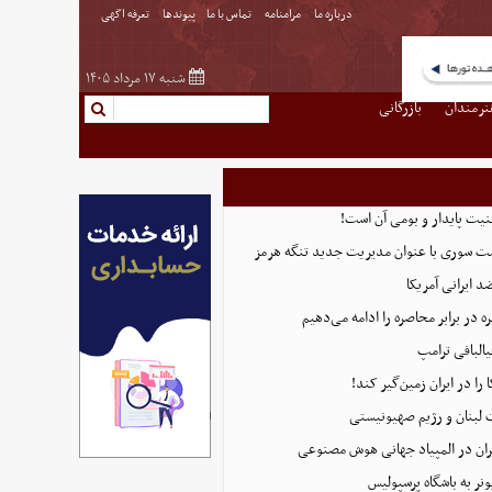
درباره ما
مرامنامه
تماس با ما
پیوندها
تعرفه اگهی
شنبه ۱۷ مرداد ۱۴۰۵
نرمندان
بازرگانی
منیت پایدار و بومی آن است!
ست سوری با عنوان مدیریت جدید تنگه هرمز
 ایرانی آمریکا
 در برابر محاصره را ادامه می‌دهیم
البافی ترامپ
 را در ایران زمین‌گیر کند!
 لبنان و رژیم صهیونیستی
ان در المپیاد جهانی هوش مصنوعی
نر به باشگاه پرسپولیس