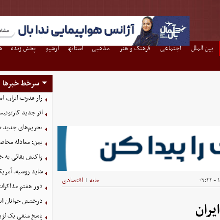
بین الملل
اجتماعی
فرهنگ و هنر
مذهبی
استانها
آرشیو
پخش زنده
ه
سرخط خبرها
راز قدرت ایران، ا
اثر جدید کارتونی
تحریم‌های جدید ضد
یمن: معادله محاصره
واکنش بقائی به خی
شاید روسیه، آمریکا
۱
خانه
اقتصادی
|
دور هفتم مذاکرات
درخشش جوانان ایر
یران
پاسخ منفی یک لژیو