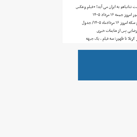
 نتانیاهو به ایران می آید! +فیلم وعکس
جمعه ۱۶ مرداد ۱۴۰۵
مردادماه ۱۴۰۵/ جدول
رضایی پس از شایعات خبری
ز کربلا تا ظهور؛ سه قیام ، یک جبهه