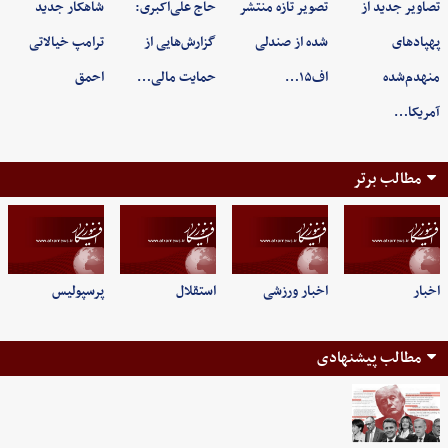
تصاویر جدید از
تصویر تازه منتشر
حاج علی‌اکبری:
شاهکار جدید
پهپادهای
شده از صندلی
گزارش‌هایی از
ترامپ خیالاتی
منهدم‌شده
اف۱۵…
حمایت مالی…
احمق
آمریکا…
مطالب برتر
اخبار
اخبار ورزشی
استقلال
پرسپولیس
مطالب پیشنهادی