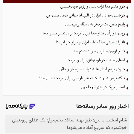
دور هفتم مذاکرات لبنان و رژیم صهیونیستی
درخشش جوانان ایران در المپیاد جهانی هوش مصنوعی
پاسخ منفی یک لژیونر به باشگاه پرسپولیس
روبیو در رأس فشار حداکثری آمریکا برای تغییر مسیر کوبا
تاثیرات منفی جنگ علیه ایران بر بازار کار آمریکا
نتایج آزمون مدارس سمپاد اعلام شد
ادعای بسنت درباره توافق ایران و آمریکا
خیزش مردم لبنان علیه دولت سازشکار و خائن
تنگه هرمز به نماد یک تحقیر تاریخی برای آمریکا تبدیل شد!
انفجار بزرگ در شهر المخا یمن