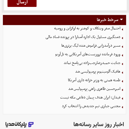
سرخط خبرها
احتمال سفر ویتکاف و کوشنر به اوکراین و روسیه
دستگیری مسئول یک اداره آستارا در پرونده فساد مالی
مسیر درآمدزایی فراموش شده لیگ برتری‌ها
ورود فرمانده تروریست‌های آمریکایی به تل‌آویو
جنایت حمیدرضارجب‌زاده بی‌پاسخ نماند
هافبک آلومینیوم پرسپولیسی شد
طعنه همتی به وزیر خزانه داری آمریکا
امیرحسین طاهری راهی پرسپولیس شد
فیدان: ایران هدف پیمان دفاعی مکه نیست
مجتبی جباری تیم جدیدش را انتخاب کرد