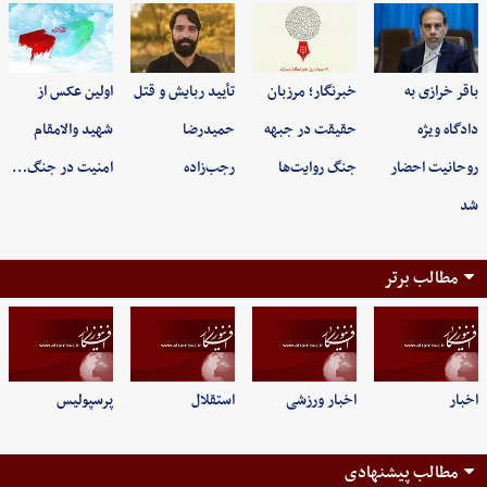
باقر خرازی به
خبرنگار؛ مرزبان
تأیید ربایش و قتل
اولین عکس از
دادگاه ویژه
حقیقت در جبهه
حمیدرضا
شهید والامقام
روحانیت احضار
جنگ روایت‌ها
رجب‌زاده
امنیت در جنگ…
شد
مطالب برتر
اخبار
اخبار ورزشی
استقلال
پرسپولیس
مطالب پیشنهادی