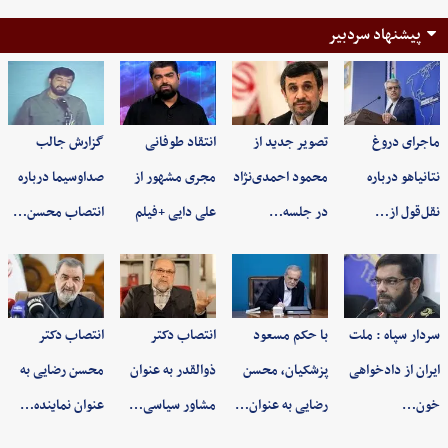
پیشنهاد سردبیر
ماجرای دروغ
تصویر جدید از
انتقاد طوفانی
گزارش جالب
نتانیاهو درباره
محمود احمدی‌نژاد
مجری مشهور از
صداوسیما درباره
نقل‌قول از…
در جلسه…
علی دایی +فیلم
انتصاب محسن…
سردار سپاه : ملت
با حکم مسعود
انتصاب دکتر
انتصاب دکتر
ایران از دادخواهی
پزشکیان، محسن
ذوالقدر به عنوان
محسن رضایی به
خون…
رضایی به عنوان…
مشاور سیاسی…
عنوان نماینده…