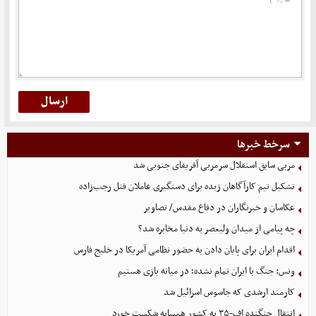
سرخط خبرها
مربی سابق استقلال سرمربی آفریقای جنوبی شد
تشکیل تیم کارآگاهان زبده برای دستگیری عاملان قتل رجب‌زاده
عکاسان و خبرنگاران در دفاع مقدس/ تصاویر
چه پیامی از میدان ولیعصر به دنیا مخابره شد؟
اقدام ایران برای پایان دادن به حضور نظامی آمریکا در خلیج فارس
ونس: جنگ با ایران تمام نشده؛ در میانه بازی هستیم
کارمند ارشدی که جاسوس اسرائیل شد
انتقال جنگنده اف-۳۵ به کشور همسایه شکست خورد