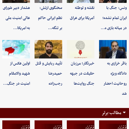
ونس: جنگ با
نقشه و توطئه
سخنگوی ارتش:
هشدار دبیر شورای
ایران تمام نشده؛
آمریکا برای عراق
نظم ایرانی حاکم
عالی امنیت ملی
در میانه بازی ه…
بر تنگه…
به امریکا…
باقر خرازی به
خبرنگار؛ مرزبان
تأیید ربایش و قتل
اولین عکس از
دادگاه ویژه
حقیقت در جبهه
حمیدرضا
شهید والامقام
روحانیت احضار
جنگ روایت‌ها
رجب‌زاده
امنیت در جنگ…
شد
مطالب برتر