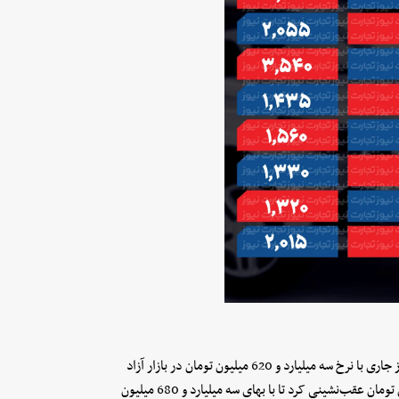
تیگارد X35 پلاس افت بهای 280 میلیون تومانی را تجربه کرد تا در روز جاری با نرخ سه میلیارد و 620 میلیون تومان در بازار آزاد
عرضه شود. از سوی دیگر، تیسان S05 نسبت به روز گذشته 45 میلیون تومان عقب‌نشینی کرد تا با بهای سه میلیارد و 680 میلیون