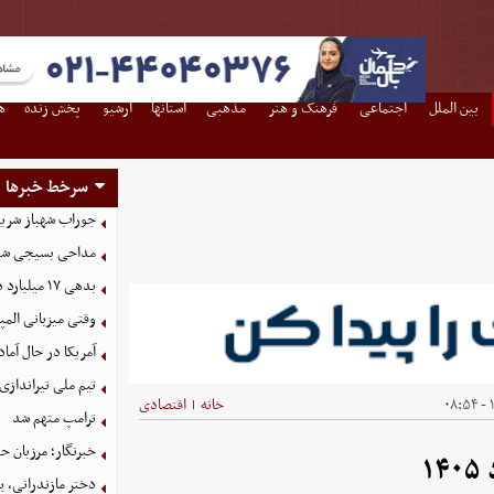
بین الملل
اجتماعی
فرهنگ و هنر
مذهبی
استانها
آرشیو
پخش زنده
ه
سرخط خبرها
جوراب‌ شهباز شری
مداحی بسیجی شهی
بدهی ١٧ میلیارد دلاری شرکت نفت به صندوق توسعه
وقتی میزبانی المپ
آمریکا در حال آماد
تیم ملی تیراندازی 
۱
خانه
اقتصادی
|
ترامپ متهم شد
خبرنگار؛ مرزبان 
دختر مازندرانی، ب