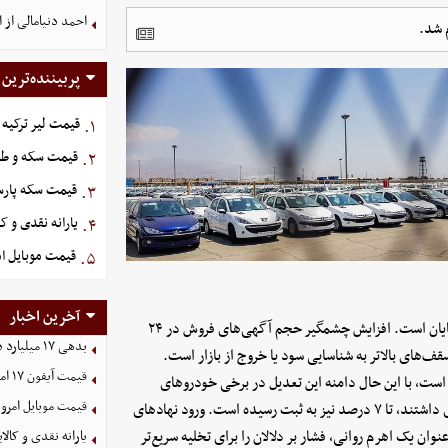
احمد دنیامالی از 
پربیننده‌ترین
قیمت لیر ترکیه امروز شن
۱.
قیمت سکه و طلا امروز 
۲.
قیمت سکه پارسیان امر
۳.
یارانه نقدی و ک
۴.
قیمت موبایل‌ امروز شنب
۵.
آخرین اخبار
در سطح میدانی، این چرخش روند در داده‌های معاملاتی به‌روشنی نمایان است. افزایش چشمگیر حجم آگهی‌های فروش در ۲۴
بدهی ١٧ میلیارد دلاری شرکت نفت به صندوق توسعه
ف‌های بالاتر به شناسایی سود یا خروج از بازار است.
قیمت آیفون ۱۷ امروز شنبه ۱۷ مرداد ۱۴۰۵
جاری حاکی از اصلاح قیمت‌ها با متوسط ۰.۵ تا ۲ درصد است، با این حال دامنه این تعدیل در برخی خودروهای
قیمت موبایل‌ امروز شنبه ۱۷ 
داخلی تا ۵ درصد و در خودروهای مونتاژی که حباب قیمتی شدیدتری داشتند، تا ۷ درصد نیز به ثبت رسیده است. ورود نهادهای
نوان یک اهرم روانی، فشار بر دلالان را برای تخلیه سریع‌تر
یارانه نقدی و کال