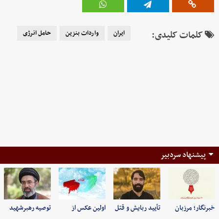
کلمات کلیدی:
ایران
واردات بنزین
حامل انرژی
پیشنهاد سردبیر
خبرنگار؛ مرزبان
تأیید ربایش و قتل
اولین عکس از
توصیه رهبرشهید