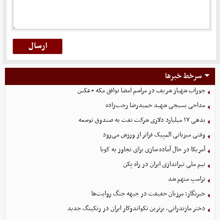
سرخط خبرها
جوراب‌ شهباز شریف در مراسم امضا توافق‌ مکه +عکس
مداحی بسیجی شهید حمیدرضا رجب‌زاده
بدهی ١٧ میلیارد دلاری شرکت نفت به صندوق توسعه
وقتی میزبانی المپیک فراتر از ورزش می‌رود
آمریکا در حال آماده سازی برای تجاوز به کوبا
تیم ملی تیراندازی ایران در راه پکن
ترامپ متهم شد
خبرنگار؛ مرزبان حقیقت در جبهه جنگ روایت‌ها
دختر مازندرانی، برترین تکواندوکار ایران در رنکینگ جدید