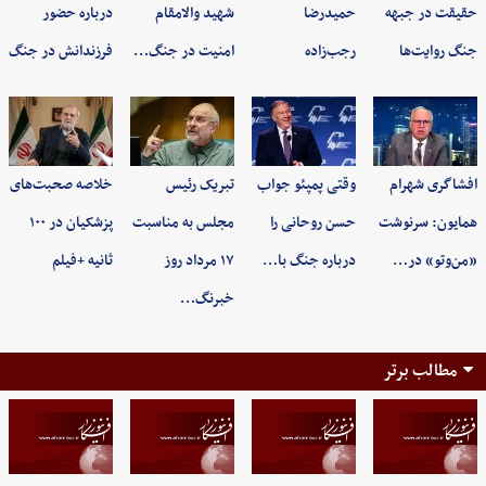
حقیقت در جبهه
حمیدرضا
شهید والامقام
درباره حضور
جنگ روایت‌ها
رجب‌زاده
امنیت در جنگ…
فرزندانش در جنگ
افشاگری شهرام
وقتی پمپئو جواب
تبریک رئیس
خلاصه صحبت‌های
همایون: سرنوشت
حسن روحانی را
مجلس به مناسبت
پزشکیان در ۱۰۰
«من‌وتو» در…
درباره جنگ با…
۱۷ مرداد روز
ثانیه +فیلم
خبرنگ…
مطالب برتر