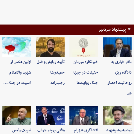
پیشنهاد سردبیر
باقر خرازی به
خبرنگار؛ مرزبان
تأیید ربایش و قتل
اولین عکس از
دادگاه ویژه
حقیقت در جبهه
حمیدرضا
شهید والامقام
روحانیت احضار
جنگ روایت‌ها
رجب‌زاده
امنیت در جنگ…
شد
توصیه رهبرشهید
افشاگری شهرام
وقتی پمپئو جواب
تبریک رئیس