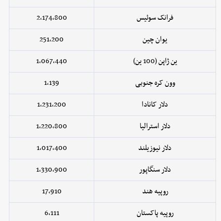
فرانک سوئیس
2,174,800
یوان چین
251,200
ین ژاپن (100 ین)
1,067,440
وون کره جنوبی
1,139
دلار کانادا
1,231,200
دلار استرالیا
1,220,800
دلار نیوزیلند
1,017,400
دلار سنگاپور
1,330,900
روپیه هند
17,910
روپیه پاکستان
6,111