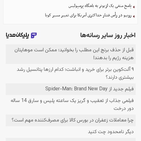
پاسخ منفی یک لژیونر به باشگاه پرسپولیس
روبیو در رأس فشار حداکثری آمریکا برای تغییر مسیر کوبا