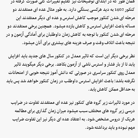
همان طور که در ابتدای توضیحات نیز گفتیم تغییرات کلی صورت گرفته در
کنکور 1402 به دید هرکسی بستگی دارد. به طور مثال عده ای معتقدند دو
مرحله ای شدن کنکور موجب کاهش استرس و عده ای دیگر معتقدند این
مساله باعث افزایش استرس و کاهش بازده میشود. همچنین برخی معتقدند دو
مرحله ای شدن کنکور با توجه به کاهش زمان داوطلبان برای آمادگی آزمون و در
نتیجه باعث اتلاف وقت و صرف هزینه های بیشتری برای آنان میشود.
نظر برخی دیگر این است که تاثیر معدل در کنکور سال های جدید باید افزایش
یابد تا از بار فشار و استرس ناشی از آزمون بکاهد. برخی دیگر میگویند تاثیر
معدل روی کنکور سراسری در صورتی که دانش آموز نتیجه خوبی از امتحانات
نگرفته باشد؛ باعث افزایش استرس داوطلب در زمان کنکور خواهد شد پس باید
به حداقل ممکن کاهش یابد.
در مورد تاثیرات زیر گروه های کنکور نیز عده ای معتقدند تفاوت در ضرایب
درسی زیر گروه های مختلف سبب میشود میزان زمان گذاری برای مطالعه
هریک از دروس مشخص شود. به اعتقاد عده ای دیگر نیز این تفاوت ضرایب
مهم نبوده و باید برداشته شود.