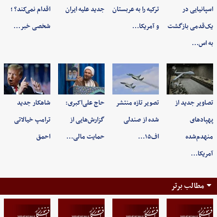
اسپانیایی در
ترکیه را به عربستان
جدید علیه ایران
اقدام نمی‌کند؟ ؛
یک‌قدمی بازگشت
و آمریکا…
شخصی خبر…
به اس…
تصاویر جدید از
تصویر تازه منتشر
حاج علی‌اکبری:
شاهکار جدید
پهپادهای
شده از صندلی
گزارش‌هایی از
ترامپ خیالاتی
منهدم‌شده
اف۱۵…
حمایت مالی…
احمق
آمریکا…
مطالب برتر