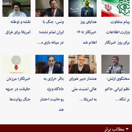
پیام متفاوت
هدایای روز
ونس: جنگ با
نقشه و توطئه
وزارت اطلاعات
خبرنگار ۱۴۰۵
ایران تمام نشده؛
آمریکا برای عراق
برای روز خبرنگار
اعلام شد
در میانه بازی ه…
سخنگوی ارتش:
هشدار دبیر شورای
باقر خرازی به
خبرنگار؛ مرزبان
نظم ایرانی حاکم
عالی امنیت ملی
دادگاه ویژه
حقیقت در جبهه
بر تنگه…
به امریکا…
روحانیت احضار
جنگ روایت‌ها
شد
مطالب برتر