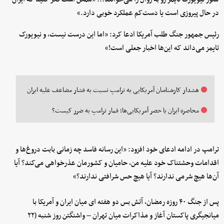
در حال پیروزی است یا دست‌کم عملکرد خوبی دارد.»
رئیس جمهور جنگ طلب آمریکا ادعا کرد: «اما این درست نیست، و نیویورک
تایمز می‌داند که این‌ها اخبار جعلی است!»
هشدار کارشناسان آمریکایی به ترامپ نسبت به فشار مضاعف علیه ایران
محاصره ایران یا حصر آمریکایی‌ها؛ قمار ترامپ به ضرر کیست؟
ترامپ در ادامه ادعای خود افزود: «این رسانه فاسد چه زمانی بابت دروغ‌ها و
اقدامات وحشتناک خود علیه من، حامیان و کشورمان عذرخواهی می‌کند؟ آیا
آن‌ها هیچ شرمی ندارند؟ آیا هیچ حس شرافتی ندارند؟»
پس از جنگ ۴۰ روزه رمضان، آتش بس دو هفته ای میان ایران و آمریکا با
میانجیگری پاکستان آغاز و مذاکرات میان تهران – واشنگتن روز شنبه (۲۲