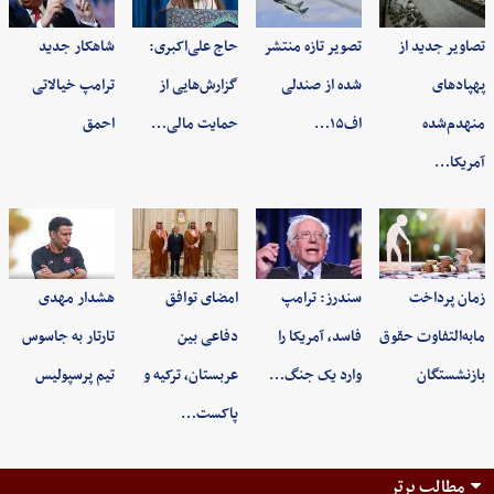
تصاویر جدید از
تصویر تازه منتشر
حاج علی‌اکبری:
شاهکار جدید
پهپادهای
شده از صندلی
گزارش‌هایی از
ترامپ خیالاتی
منهدم‌شده
اف۱۵…
حمایت مالی…
احمق
آمریکا…
زمان پرداخت
سندرز: ترامپ
امضای توافق
هشدار مهدی
مابه‌التفاوت حقوق
فاسد، آمریکا را
دفاعی بین
تارتار به جاسوس
بازنشستگان
وارد یک جنگ…
عربستان، ترکیه و
تیم پرسپولیس
پاکست…
مطالب برتر