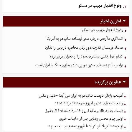
وقوع انفجار مهیب در مسکو
۱.
آخرین اخبار
وقوع انفجار مهیب در مسکو
افشاگری هاآرتص درباره سفر فرستاده نتانیاهو به آمریکا
صنعا: عربستان قدرت دور زدن محاصره دریایی را ندارد
کدام غول نفتی بیشترین سود را از بحران هرمز برد؟
ترامپ با تهدیدهای مکرر در پی عادی‌سازی جنگ با ایران است
عناوین برگزیده
آمیتاب باچان دوست نتانیاهو به ایران می آید! +فیلم وعکس
وضعیت هوای کشور امروز جمعه ۱۶ مرداد ۱۴۰۵
قیمت جدید طلا و سکه امروز ۱۶ مردادماه ۱۴۰۵/ جدول
اولین پیام محسن رضایی پس از شایعات خبری
از کوفه تا کربلا، از کربلا تا ظهور؛ سه قیام ، یک جبهه