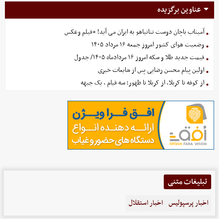
عناوین برگزیده
آمیتاب باچان دوست نتانیاهو به ایران می آید! +فیلم وعکس
وضعیت هوای کشور امروز جمعه ۱۶ مرداد ۱۴۰۵
قیمت جدید طلا و سکه امروز ۱۶ مردادماه ۱۴۰۵/ جدول
اولین پیام محسن رضایی پس از شایعات خبری
از کوفه تا کربلا، از کربلا تا ظهور؛ سه قیام ، یک جبهه
تبلیغات متنی
اخبار پرسپولیس
اخبار استقلال