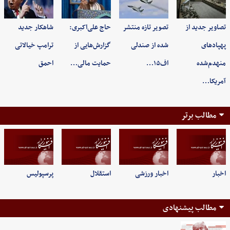
تصاویر جدید از
تصویر تازه منتشر
حاج علی‌اکبری:
شاهکار جدید
پهپادهای
شده از صندلی
گزارش‌هایی از
ترامپ خیالاتی
منهدم‌شده
اف۱۵…
حمایت مالی…
احمق
آمریکا…
مطالب برتر
اخبار
اخبار ورزشی
استقلال
پرسپولیس
مطالب پیشنهادی