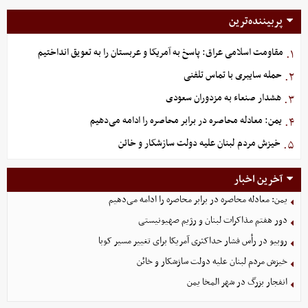
پربیننده‌ترین
مقاومت اسلامی عراق: پاسخ به آمریکا و عربستان را به تعویق انداختیم
۱.
حمله سایبری با تماس تلفنی
۲.
هشدار صنعاء به مزدوران سعودی
۳.
یمن: معادله محاصره در برابر محاصره را ادامه می‌دهیم
۴.
خیزش مردم لبنان علیه دولت سازشکار و خائن
۵.
آخرین اخبار
یمن: معادله محاصره در برابر محاصره را ادامه می‌دهیم
دور هفتم مذاکرات لبنان و رژیم صهیونیستی
روبیو در رأس فشار حداکثری آمریکا برای تغییر مسیر کوبا
خیزش مردم لبنان علیه دولت سازشکار و خائن
انفجار بزرگ در شهر المخا یمن