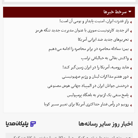
سرخط خبرها
راز قدرت ایران، امنیت پایدار و بومی آن است!
اثر جدید کارتونیست سوری با عنوان مدیریت جدید تنگه هرمز
تحریم‌های جدید ضد ایرانی آمریکا
یمن: معادله محاصره در برابر محاصره را ادامه می‌دهیم
واکنش بقائی به خیالبافی ترامپ
شاید روسیه، آمریکا را در ایران زمین‌گیر کند!
دور هفتم مذاکرات لبنان و رژیم صهیونیستی
درخشش جوانان ایران در المپیاد جهانی هوش مصنوعی
پاسخ منفی یک لژیونر به باشگاه پرسپولیس
روبیو در رأس فشار حداکثری آمریکا برای تغییر مسیر کوبا