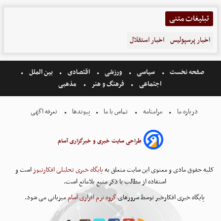
تبلیغات متنی
اخبار پرسپولیس
اخبار استقلال
صفحه نخست
سیاسی
ورزشی
اقتصادی
بین الملل
اجتماعی
فرهنگ و هنر
مذهبی
درباره ما
مرامنامه
تماس با ما
پیوندها
تعرفه اگهی
طراحی سایت خبری و خبرگزاری آسام
کلیه حقوق مادی و معنوی این سایت متعلق به
پایگاه خبری تحلیلی افکارنیوز
است و
استفاده از مطالب با ذکر منبع بلامانع است.
پایگاه خبری افکارخبر توسط سرورهای
گروه نرم افزاری آسام
میزبانی می شود.