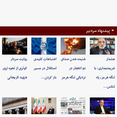
پیشنهاد سردبیر
هشدار
شنیده شدن صدای
اشتباهات کلیدی
روایت سردار
شریعتمداری: با
دو انفجار در
استقلال در مسیر
کوثری از نحوه ترور
تنگه هرمز، راه
نزدیکی تنگه هرمز
باز کردن…
شهید لاریجانی
تنفس…