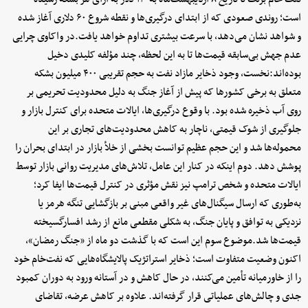
است؛ روندی صعودی که از ابتدای درگیری‌ها و نقطه شروع ۶۰ دلاری آغاز شده
و شواهد نشان می‌دهد، با سرعت بیشتری تداوم خواهد یافت.در واکاوی چرایی
عدم جهش بی‌سابقه قیمت‌ها تا به این لحظه، چند مؤلفه کلیدی دخیل
بوده‌اند:نخست، وجود ذخایر مازاد نفت به حجم تقریبی ۴۰۰ میلیون بشکه
متعلق به برخی کشورها که پیش از آغاز جنگ به دلیل محدودیت‌ تحریمی بر
روی آب ذخیره شده بود. با وقوع درگیری‌ها، ایالات متحده برای کنترل بازار و
جلوگیری از شوک قیمتی، ناچار به کاهش محدودیت‌های تجاری بر این
محموله‌ها شد و این حجم عظیم توانست بخشی از خلأ بازار در ابتدای بحران را
پوشش دهد. دوم اینکه در کنار این عامل، تلاش‌های مدیریت روانی بازار توسط
ایالات متحده و شخص ترامپ نیز نقش مؤثری در کنترل قیمت‌ها ایفا کرد؛
به‌طوری که ارسال سیگنال‌های غیر واقعی مبنی بر بازگشایی تنگه هرمز یا
نزدیکی به توافق و پایان جنگ، به شکلی مقطعی مانع از رشد افسارگسیخته
قیمت‌ها شد.موضوع سوم این است که با گذشت دو ماه از «جنگ رمضان»،
اکنون وضعیت متفاوت است؛ ذخایر استراتژیک پالایشگاه‌هایی که نفت‌خام خود
را از خاورمیانه تأمین می‌کنند، در حال کاهش و در آستانه ورود به دوران کمبود
جدی و چالش‌های عملیاتی قرار گرفته‌اند. علاوه بر کاهش عرضه، تقاضای