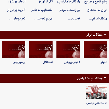
پیام قاطع و صریح
راه نافرجام ترامپ،
اگر تا امروز
ادعای رویترز:
ایران به متحدان
رو راست با مردم
مانده‌ایم، به‌خاطر
آمریکا برخی از
منطقه‌ای آم…
نجیب،…
مردم نجیب…
تحریم‌های…
مطالب برتر
اخبار
اخبار ورزشی
استقلال
پرسپولیس
مطالب پیشنهادی
اهانت‌های ترامپ