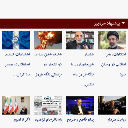
پیشنهاد سردبیر
ابتکارات رهبر
هشدار
شنیده شدن صدای
اشتباهات کلیدی
انقلاب در میدان
شریعتمداری: با
دو انفجار در
استقلال در مسیر
نبرد
تنگه هرمز، راه
نزدیکی تنگه هرمز
باز کردن…
تنفس…
روایت سردار
پیام قاطع و صریح
راه نافرجام ترامپ،
اگر تا امروز