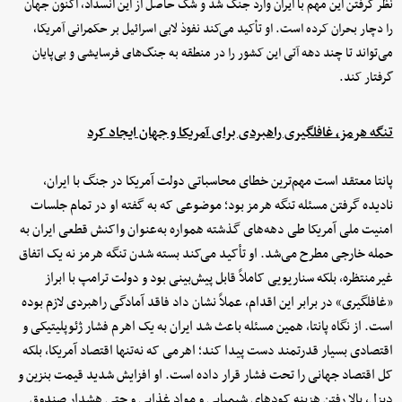
نظر گرفتن این مهم با ایران وارد جنگ شد و شُک حاصل از این انسداد، اکنون جهان
را دچار بحران کرده است. او تأکید می‌کند نفوذ لابی اسرائیل بر حکمرانی آمریکا،
می‌تواند تا چند دهه آتی این کشور را در منطقه به جنگ‌های فرسایشی و بی‌پایان
گرفتار کند.
تنگه هرمز، غافلگیری راهبردی برای آمریکا و جهان ایجاد کرد
پانتا معتقد است مهم‌ترین خطای محاسباتی دولت آمریکا در جنگ با ایران،
نادیده گرفتن مسئله تنگه هرمز بود؛ موضوعی که به گفته او در تمام جلسات
امنیت ملی آمریکا طی دهه‌های گذشته همواره به‌عنوان واکنش قطعی ایران به
حمله خارجی مطرح می‌شد. او تأکید می‌کند بسته شدن تنگه هرمز نه یک اتفاق
غیرمنتظره، بلکه سناریویی کاملاً قابل پیش‌بینی بود و دولت ترامپ با ابراز
«غافلگیری» در برابر این اقدام، عملاً نشان داد فاقد آمادگی راهبردی لازم بوده
است. از نگاه پانتا، همین مسئله باعث شد ایران به یک اهرم فشار ژئوپلیتیکی و
اقتصادی بسیار قدرتمند دست پیدا کند؛ اهرمی که نه‌تنها اقتصاد آمریکا، بلکه
کل اقتصاد جهانی را تحت فشار قرار داده است. او افزایش شدید قیمت بنزین و
دیزل، بالا رفتن هزینه کودهای شیمیایی و مواد غذایی و حتی هشدار صندوق