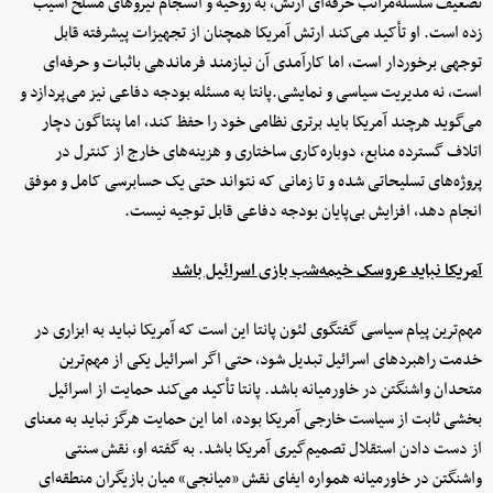
تضعیف سلسله‌مراتب حرفه‌ای ارتش، به روحیه و انسجام نیروهای مسلح آسیب
زده است. او تأکید می‌کند ارتش آمریکا همچنان از تجهیزات پیشرفته قابل
توجهی برخوردار است، اما کارآمدی آن نیازمند فرماندهی باثبات و حرفه‌ای
است، نه مدیریت سیاسی و نمایشی.پانتا به مسئله بودجه دفاعی نیز می‌پردازد و
می‌گوید هرچند آمریکا باید برتری نظامی خود را حفظ کند، اما پنتاگون دچار
اتلاف گسترده منابع، دوباره‌کاری ساختاری و هزینه‌های خارج از کنترل در
پروژه‌های تسلیحاتی شده و تا زمانی که نتواند حتی یک حسابرسی کامل و موفق
انجام دهد، افزایش بی‌پایان بودجه دفاعی قابل توجیه نیست.
آمریکا نباید عروسک خیمه‌شب بازی اسرائیل باشد
مهم‌ترین پیام سیاسی گفتگوی لئون پانتا این است که آمریکا نباید به ابزاری در
خدمت راهبردهای اسرائیل تبدیل شود، حتی اگر اسرائیل یکی از مهم‌ترین
متحدان واشنگتن در خاورمیانه باشد. پانتا تأکید می‌کند حمایت از اسرائیل
بخشی ثابت از سیاست خارجی آمریکا بوده، اما این حمایت هرگز نباید به معنای
از دست دادن استقلال تصمیم‌گیری آمریکا باشد. به گفته او، نقش سنتی
واشنگتن در خاورمیانه همواره ایفای نقش «میانجی» میان بازیگران منطقه‌ای