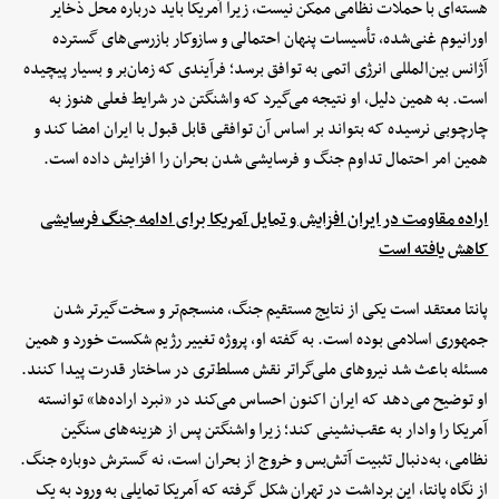
هسته‌ای با حملات نظامی ممکن نیست، زیرا آمریکا باید درباره محل ذخایر
اورانیوم غنی‌شده، تأسیسات پنهان احتمالی و سازوکار بازرسی‌های گسترده
آژانس بین‌المللی انرژی اتمی به توافق برسد؛ فرآیندی که زمان‌بر و بسیار پیچیده
است. به همین دلیل، او نتیجه می‌گیرد که واشنگتن در شرایط فعلی هنوز به
چارچوبی نرسیده که بتواند بر اساس آن توافقی قابل قبول با ایران امضا کند و
همین امر احتمال تداوم جنگ و فرسایشی شدن بحران را افزایش داده است.
اراده مقاومت در ایران افزایش و تمایل آمریکا برای ادامه جنگ فرسایشی
کاهش یافته است
پانتا معتقد است یکی از نتایج مستقیم جنگ، منسجم‌تر و سخت‌گیرتر شدن
جمهوری اسلامی بوده است. به گفته او، پروژه تغییر رژیم شکست خورد و همین
مسئله باعث شد نیروهای ملی‌گراتر نقش مسلط‌تری در ساختار قدرت پیدا کنند.
او توضیح می‌دهد که ایران اکنون احساس می‌کند در «نبرد اراده‌ها» توانسته
آمریکا را وادار به عقب‌نشینی کند؛ زیرا واشنگتن پس از هزینه‌های سنگین
نظامی، به‌دنبال تثبیت آتش‌بس و خروج از بحران است، نه گسترش دوباره جنگ.
از نگاه پانتا، این برداشت در تهران شکل گرفته که آمریکا تمایلی به ورود به یک