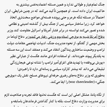
جنگ تمام‌عیار و طولانی ندارد و همین مسئله اعتمادبه‌نفس بیشتری به
حاکمیت ایران داده است. او همچنین تأکید می‌کند که در چنین شرایطی، ایران
احتمالاً در مسئله تنگه هرمز و حتی پرونده هسته‌ای مواضع سخت‌تری اتخاذ
خواهد کرد، زیرا ساختار سیاسی پس از جنگ بیش از گذشته امنیتی و نظامی
شده و تصور می‌کند توانسته در برابر فشار آمریکا و اسرائیل مقاومت کند.
وزیر
دفاع آمریکا شبیه به بوق‌چی استادیوم ورزشی رفتار می‌کند
وزیر دفاع اوباما در
بخش مهمی از گفتگو، از نحوه مدیریت جنگ، ادبیات تهاجمی مقامات دولت
ترامپ و وضعیت ساختاری پنتاگون انتقاد می‌کند و معتقد است این سه مسئله
به یکدیگر پیوند خورده‌اند. او استفاده افرادی مانند هگسث از عباراتی نظیر
«یورش بی‌وقفه» یا تهدیدهای اغراق‌آمیز ترامپ را نشانه نوعی هیجان‌زدگی
تبلیغاتی می‌داند که بیشتر کارکرد سیاسی و رسانه‌ای دارد تا راهبردی؛
به‌طوری‌که وزیر دفاع به‌جای رهبری حرفه‌ای نیروهای مسلح، نقش یک «بوق‌چی
جنگی» (war cheerleader) را ایفا می‌کند.
از نگاه پانتا، مشکل اصلی این است که هگست نه‌تنها فاقد تجربه و صلاحیت لازم
برای مدیریت وزارت دفاع است، بلکه با کنار گذاشتن فرماندهان باسابقه و