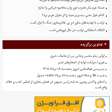
افشاگری هاآرتص درباره سفر فرستاده نتانیاهو به آمریکا
صنعا: عربستان قدرت دور زدن محاصره دریایی را ندارد
کدام غول نفتی بیشترین سود را از بحران هرمز برد؟
ترامپ با تهدیدهای مکرر در پی عادی‌سازی جنگ با ایران است
ائتلاف انتخاباتی ترامپ در حال فروپاشی است
عناوین برگزیده
اولین پیام محسن رضایی پس از شایعات خبری
فوری/ جزئیات اولیه از انفجارهای قشم
پیش‌بینی هواشناسی امروز پنجشنبه ۱۵ مرداد ۱۴۰۵
قیمت طلا و سکه امروز پنجشنبه 15 مرداد 1405+ جدول
ادعای واکنش رهبری به نامه رئیس جمهور در فضای مجازی از اساس کذب و خلاف
واقع است