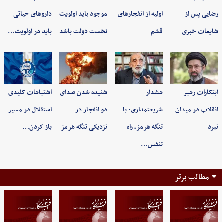
رضایی پس از
اولیه از انفجارهای
موجود باید اولویت
داروهای حیاتی
شایعات خبری
قشم
نخست دولت باشد
باید در اولویت…
ابتکارات رهبر
هشدار
شنیده شدن صدای
اشتباهات کلیدی
انقلاب در میدان
شریعتمداری: با
دو انفجار در
استقلال در مسیر
نبرد
تنگه هرمز، راه
نزدیکی تنگه هرمز
باز کردن…
تنفس…
مطالب برتر