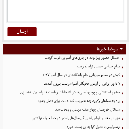
سرخط خبرها
احتمال حضور بیرانوند در بازی‌های آسیایی قوت گرفت
مبلغ جدایی حسین نژاد لو رفت
کیش در مسیر میزبانی جام باشگاه‌های فوتسال آسیا ۲۰۲۷
۷ داور ایرانی از آزمون نخبگان آسیا سربلند بیرون آمدند
حضور استقلالی و پرسپولیسی‌ها در انتخابات ریاست فدراسیون بدنسازی
بودجه سپاهان رکورد زد؛ تصویب ۲.۵ همت برای فصل جدید
ستقلال خوزستان چهار هفته مهمان پایتخت شد
شهریار مغانلو؛ اولین آقای گل سال‌های اخیر در خط حمله تراکتور
پرسپولیس با دنیل گرا به بن بست خورد