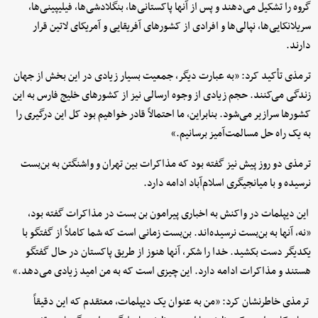
گروه را تشکیل می‌دهند و پس از آنها پاکستانی‌ها، بنگلادشی‌ها، فیلیپینی‌ها،
سریلانکایی‌ها، نپالی‌ها و افرادی از کشورهای آفریقایی و آمریکای لاتین قرار
دارند.
ترمذی تأکید کرد: «به عبارت دیگر، جمعیت بسیار زیادی در این بخش از جهان
زندگی می‌کنند. حجم زیادی از وجوه ارسالی نیز از کشورهای خلیج فارس به این
کشورها سرازیر می‌شود. بنابراین، ما احتمالاً قادر خواهیم بود کل این درگیری را
به یک راه حل مسالمت‌آمیز برسانیم.»
ترمذی دو روز پیش نیز گفته بود که مذاکرات بین تهران و واشنگتن به بن‌بست
نرسیده و با میانجیگری اسلام‌آباد ادامه دارد.
این دیپلمات در واکنش به اخباری پیرامون بن بست در مذاکرات گفته بود،
«نه، آنها به بن‌بست نرسیده‌اند. بن‌بست زمانی است که شما کاملاً از گفتگو با
یکدیگر دست بکشید. خدا را شکر، آنها هنوز از طریق پاکستان در حال گفتگو
هستند و مذاکرات ادامه دارد. این چیزی است که به من امید زیادی می‌دهد.»
ترمذی خاطرنشان کرد: «من به عنوان یک دیپلمات، معتقدم که این دقیقاً