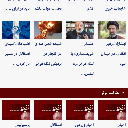
شایعات خبری
قشم
نخست دولت باشد
باید در اولویت…
ابتکارات رهبر
هشدار
شنیده شدن صدای
اشتباهات کلیدی
انقلاب در میدان
شریعتمداری: با
دو انفجار در
استقلال در مسیر
نبرد
تنگه هرمز، راه
نزدیکی تنگه هرمز
باز کردن…
تنفس…
مطالب برتر
اخبار
اخبار ورزشی
استقلال
پرسپولیس