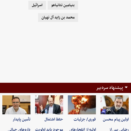
بنیامین نتانیاهو
اسرائیل
محمد بن زاید آل نهیان
پیشنهاد سردبیر
اولین پیام محسن
فوری/ جزئیات
حفظ اشتغال
تأمین پایدار
رضایی پس از
اولیه از انفجارهای
موجود باید اولویت
داروهای حیاتی