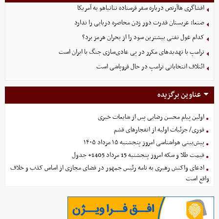
افشاگری هاآرتص درباره سفر فرستاده نتانیاهو به آمریکا
صنعا: عربستان قدرت دور زدن محاصره دریایی را ندارد
کدام غول نفتی بیشترین سود را از بحران هرمز برد؟
ترامپ با تهدیدهای مکرر در پی عادی‌سازی جنگ با ایران است
ائتلاف انتخاباتی ترامپ در حال فروپاشی است
عناوین برگزیده
اولین پیام محسن رضایی پس از شایعات خبری
فوری/ جزئیات اولیه از انفجارهای قشم
پیش‌بینی هواشناسی امروز پنجشنبه ۱۵ مرداد ۱۴۰۵
قیمت طلا و سکه امروز پنجشنبه 15 مرداد 1405+ جدول
ادعای واکنش رهبری به نامه رئیس جمهور در فضای مجازی از اساس کذب و خلاف
واقع است