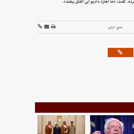
ه، گفت: «ما اجازه دادیم این اتفاق بیفتد».
منبع :
فرارو