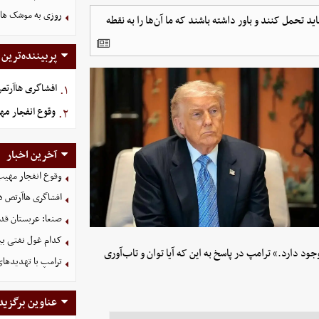
روزی به موشک‌ های 
د تحمل کنند و باور داشته باشند که ما آن‌ها را به نقطه
پربیننده‌ترین
افشاگری هاآرتص د
۱.
وقوع انفجار م
۲.
آخرین اخبار
وقوع انفجار مهی
افشاگری هاآرتص درب
صنعا: عربستان قدر
کدام غول نفتی بیش
ود دارد.» ترامپ در پاسخ به این که آیا توان و تاب‌آوری
ترامپ با تهدیدهای
عناوین برگزید