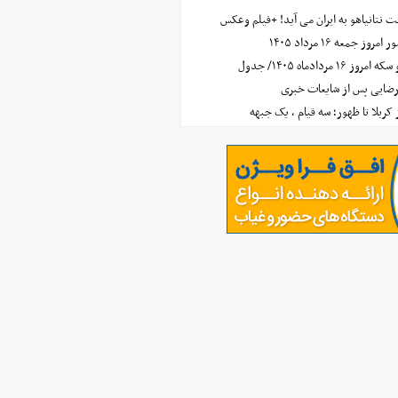
 نتانیاهو به ایران می آید! +فیلم وعکس
جمعه ۱۶ مرداد ۱۴۰۵
مردادماه ۱۴۰۵/ جدول
رضایی پس از شایعات خبری
ز کربلا تا ظهور؛ سه قیام ، یک جبهه