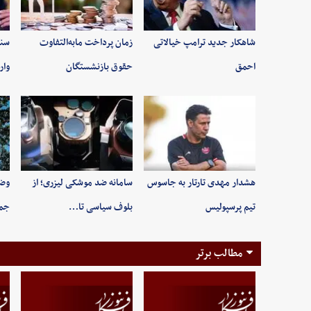
شاهکار جدید ترامپ خیالاتی
زمان پرداخت مابه‌التفاوت
سند
احمق
حقوق بازنشستگان
وار
هشدار مهدی تارتار به جاسوس
سامانه ضد موشکی لیزری؛ از
وضع
تیم پرسپولیس
بلوف سیاسی تا…
جمعه ۱۶ م
مطالب برتر