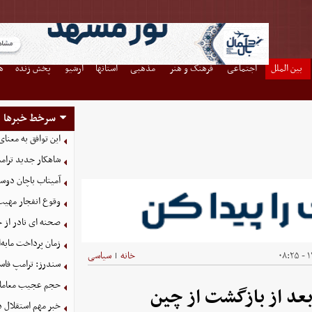
بین الملل
اجتماعی
فرهنگ و هنر
مذهبی
استانها
آرشیو
پخش زنده
ه
سرخط خبرها
این توافق به معنا
شاهکار جدید ترام
آمیتاب باچان دوست
وقوع انفجار مهی
صحنه ای نادر از 
زمان پرداخت مابه‌
۱۴
خانه
سیاسی
|
سندرز: ترامپ فاسد
حجم عجیب معاملا
بعد از بازگشت از چین
خبر مهم استقلال د