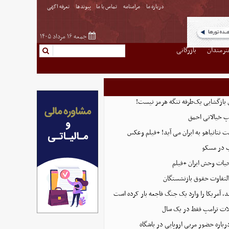
درباره ما
مرامنامه
تماس با ما
پیوندها
تعرفه اگهی
جمعه ۱۶ مرداد ۱۴۰۵
نرمندان
بازرگانی
ی بازگشایی یک‌طرفه تنگه هرمز نیست!
پ خیالاتی احمق
 نتانیاهو به ایران می آید! +فیلم وعکس
ب در مسکو
حیات وحش ایران +فیلم
التفاوت حقوق بازنشستگان
، آمریکا را وارد یک جنگ فاجعه بار کرده است
ت ترامپ فقط در یک سال
رباره حضور مربی اروپایی در باشگاه