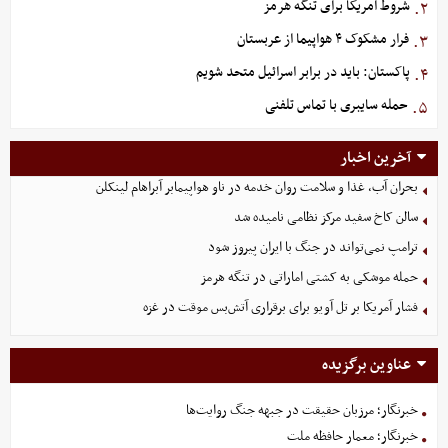
شروط آمریکا برای تنگه هرمز
۲.
فرار مشکوک ۴ هواپیما از عربستان
۳.
پاکستان: باید در برابر اسرائیل متحد شویم
۴.
حمله سایبری با تماس تلفنی
۵.
آخرین اخبار
بحران آب، غذا و سلامت روان خدمه در ناو هواپیمابر آبراهام لینکلن
سالن کاخ سفید مرکز نظامی نامیده شد
ترامپ نمی‌تواند در جنگ با ایران پیروز شود
حمله موشکی به کشتی اماراتی در تنگه هرمز
فشار آمریکا بر تل ‌آویو برای برقراری آتش‌بس موقت در غزه
عناوین برگزیده
خبرنگار؛ مرزبان حقیقت در جبهه جنگ روایت‌ها
خبرنگار؛ معمار حافظه ملت