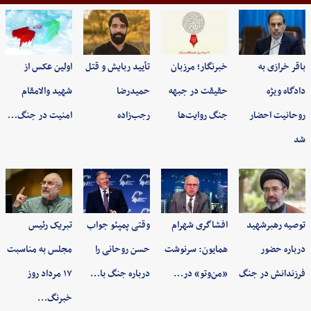
باقر خرازی به
خبرنگار؛ مرزبان
تأیید ربایش و قتل
اولین عکس از
دادگاه ویژه
حقیقت در جبهه
حمیدرضا
شهید والامقام
روحانیت احضار
جنگ روایت‌ها
رجب‌زاده
امنیت در جنگ…
شد
توصیه رهبرشهید
افشاگری شهرام
وقتی پمپئو جواب
تبریک رئیس
درباره حضور
همایون: سرنوشت
حسن روحانی را
مجلس به مناسبت
فرزندانش در جنگ
«من‌وتو» در…
درباره جنگ با…
۱۷ مرداد روز
خبرنگ…