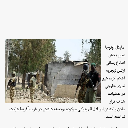
مایکل اونوجا
مدیر بخش
اطلاع رسانی
ارتش نیجریه
اعلام کرد، هیچ
نیروی خارجی
در عملیات
هدف قرار
دادن و کشتن ابوبلال المینوکی سرکرده برجسته داعش در غرب آفریقا شرکت
نداشته است.