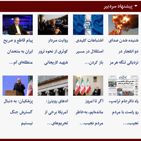
پیشنهاد سردبیر
شنیده شدن صدای
اشتباهات کلیدی
روایت سردار
پیام قاطع و صریح
دو انفجار در
استقلال در مسیر
کوثری از نحوه ترور
ایران به متحدان
نزدیکی تنگه هرمز
باز کردن…
شهید لاریجانی
منطقه‌ای آم…
راه نافرجام ترامپ،
اگر تا امروز
ادعای رویترز:
پزشکیان: به‌ دنبال
رو راست با مردم
مانده‌ایم، به‌خاطر
آمریکا برخی از
گسترش جنگ
نجیب،…
مردم نجیب…
تحریم‌های…
نیستیم