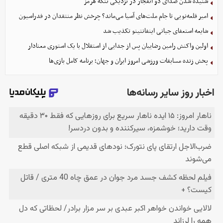
شنیده شدن صدای دو انفجار در نزدیکی تنگه هرمز
امیر قلعه‌نویی تا جام ملت‌های آسیا می‌ماند؟ چرخش نظر منتقدان در فدراسیون
شایعه استعفای جیانی اینفانتینو تکذیب شد
اولین واکنش رامین رضاییان پس از جدایی از استقلال با یک استوری معنادار
پخش زنده مسابقات ورزشی امروز ایران و جهان؛ برنامه کامل بازی‌ها