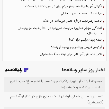
نگرانی آمریکا از اتحاد بیشتر مردم ایران در صورت تشدید حملات
جزئیات کتابخانه رهبر شهید +فیلم
توصیه رهبرشهید درباره حضور فرزندانش در جنگ
افشاگری شهرام همایون: سرنوشت «من‌وتو» در انتظار شبکه صهیونیستی
«اینترنشنال»!
نقشه پنهان ترامپ برای کوبا
لوکیشن عروسی رونالدو و جورجینا لو رفت؟
تلاش ۱۱ سناتور آمریکایی برای توقف جنگ علیه ایران