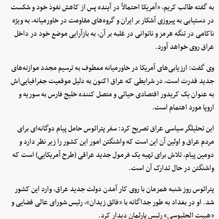
به گفته طالب کریم، «آمریکا احتمالاً در آینده پس از کاهش نفوذ خود و شکست
در دستیابی به پیروزی آشکار بر ایران و گروه‌های مقاومت در خاورمیانه، به ویژه
ناکامی در تنگه هرمز و ناتوانی در غلبه بر آن، به بازآرایی موضع خود در داخل
عراق روی خواهد آورد.
وی گفت: ارزیابی‌های آمریکا در خاورمیانه معطوف به ترسیم مجدد موازنه‌های
جدید قدرت است، در شرایطی که عراق اکنون به دلیل موقعیت جغرافیایی‌اش
به عنوان یک کریدور اقتصادی حیاتی و متصل کننده خلیج فارس به سوریه و
اروپا مورد اهتمام است.
این تحلیلگر سیاسی عراق تصریح کرد: سفر پترائوس حامل پیام دوگانه‌ای برای
مردم عراق و اولین آن این است که واشنگتن امور این کشور را زیر نظر دارد و
دومین پیام، تلاش برای تهیه یک فرمول جدید عراقی (طرح آمریکایی) است که
واشنگتن در حال تدارک آن است.
پترائوس روز شنبه همزمان با روی کار آمدن دولت جدید عراق، وارد این کشور
شد. او در بغداد به طور جداگانه با «فائق زیدان»، رئیس شورای عالی قضایی و
«هیبت الحلبوسی» رئیس پارلمان دیدار کرد.