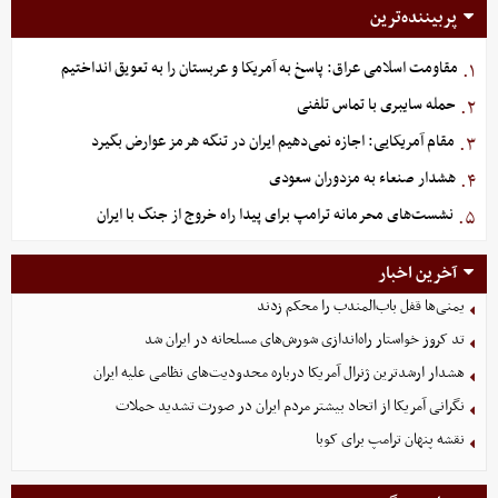
پربیننده‌ترین
مقاومت اسلامی عراق: پاسخ به آمریکا و عربستان را به تعویق انداختیم
۱.
حمله سایبری با تماس تلفنی
۲.
مقام آمریکایی: اجازه نمی‌دهیم ایران در تنگه هرمز عوارض بگیرد
۳.
هشدار صنعاء به مزدوران سعودی
۴.
نشست‌های محرمانه ترامپ برای پیدا راه خروج از جنگ با ایران
۵.
آخرین اخبار
یمنی‌ها قفل باب‌المندب را محکم زدند
تد کروز خواستار راه‌اندازی شورش‌های مسلحانه در ایران شد
هشدار ارشدترین ژنرال آمریکا درباره محدودیت‌های نظامی علیه ایران
نگرانی آمریکا از اتحاد بیشتر مردم ایران در صورت تشدید حملات
نقشه پنهان ترامپ برای کوبا