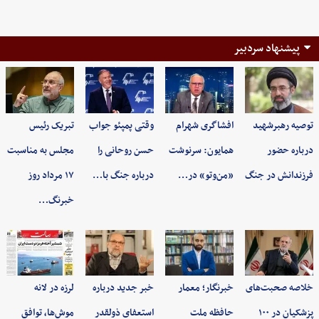
پیشنهاد سردبیر
توصیه رهبرشهید
افشاگری شهرام
وقتی پمپئو جواب
تبریک رئیس
درباره حضور
همایون: سرنوشت
حسن روحانی را
مجلس به مناسبت
فرزندانش در جنگ
«من‌وتو» در…
درباره جنگ با…
۱۷ مرداد روز
خبرنگ…
خلاصه صحبت‌های
خبرنگار؛ معمار
خبر جدید درباره
لرزه در لانه
پزشکیان در ۱۰۰
حافظه ملت
استعفای ذولقدر
موش‌ها، توافق