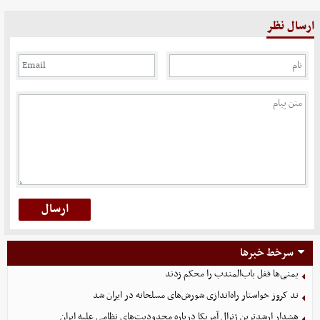
ارسال نظر
سرخط خبرها
یمنی‌ها قفل باب‌المندب را محکم زدند
تد کروز خواستار راه‌اندازی شورش‌های مسلحانه در ایران شد
هشدار ارشدترین ژنرال آمریکا درباره محدودیت‌های نظامی علیه ایران