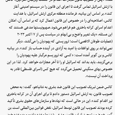
با ارتش اسرائیل تماس گرفت تا اجرای این قانون را در سیستم امنیتی آغاز
کند».بر اساس این بیانیه، فرمانده منطقه مرکزی ارتش اسرائیل، با هدایت
کاتس، اصلاحیه‌ای را در خصوص این قانون اعمال کرد که بر اساس آن، امکان
اعدام اسرای کرانه باختری هم فراهم می‌شود.صهیونیستها مدعی هستند که
این مسئله، «یک تغییر واضح و بی‌ابهام در سیاست پس از ۷ اکتبر ۲۰۲۳
(عملیات طوفان الاقصی) است؛ تروریستی که یهودیان را می‌کُشد، دیگر
نمی‌تواند بر روی توافقات یا امید به آزادی در آینده حساب باز کند».در بیانیه
کاتس و بن گویر آمده است: «کسی که تروریسم مرگبار علیه یهودیان را
برمی‌گزیند، باید بداند که اسرائیل او را تا آخر مجازات خواهد کرد. لذا در این
خصوص بهای سنگینی تحمیل می‌گردد که هیچ کس (اسرای فلسطی) قادر به
پرداخت آن نیست».
کاتس ضمن تبریک تصویب این قانون ضد بشری به نتانیاهو، گفت: به محض
تصویب قانون، به ارتش اسرائیل دستور دادم تا برای اجرای آن در کرانه باختری
نیز اقدام کند».این در حالی است که نهادها و سازمان‌های حقوق بشری تأکید
کرده بودند تصویب این قانون توسط اسرائیل، نقض قوانین بین‌المللی است.بن
گویر هم ضمن تمجید از این قانون،‌ مدعی شد: ما وعده دادیم و به وعده خود