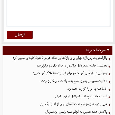
سرخط خبرها
وال‌استریت ژورنال: تهران برای بازگشایی تنگه هرمز ۵ شرط کلیدی تعیین کرد
نخستین جلسه مدیرعامل تراکتور با جواد نکونام برگزار شد
رسوایی دیپلماسی آمریکا در برابر ایران توسط بلاگر آمریکایی!
هدایت ممبینی بدون پاسخ به سوالات خبرنگاران رفت
افتتاحیه ون وار/ گزارش تصویری
تست مخفیانه پدافند اسرائیل از ترس ایران
شروع درخشان مهاجم نفت آبادان پیش از آغاز لیگ برتر
واکنش حشد شعبی به اتهام‌ علیه رئیس این سازمان