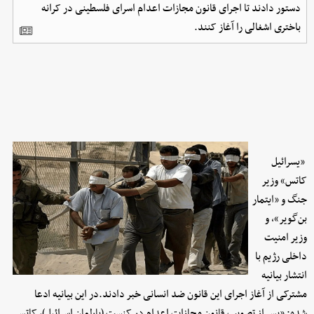
دستور دادند تا اجرای قانون مجازات اعدام اسرای فلسطینی در کرانه
باختری اشغالی را آغاز کنند.
«یسرائیل
کاتس» وزیر
جنگ و «ایتمار
بن‌گویر»، و
وزیر امنیت
داخلی رژیم با
انتشار بیانیه
مشترکی از آغاز اجرای این قانون ضد انسانی خبر دادند.در این بیانیه ادعا
شده: «پس از تصویب قانون مجازات اعدام در کنست (پارلمان اسرائیل)، کاتس