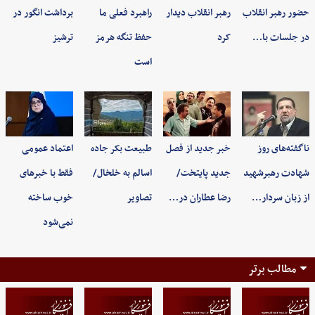
حضور رهبر انقلاب
رهبر انقلاب دیدار
راهبرد فعلی ما
برداشت انگور در
در جلسات با…
کرد
حفظ تنگه هرمز
ترشیز
است
ناگفته‌های روز
خبر جدید از فصل
طبیعت بکر جاده
اعتماد عمومی
شهادت رهبرشهید
جدید پایتخت/
اسالم به خلخال/
فقط با خبرهای
از زبان سردار…
رضا عطاران در…
تصاویر
خوب ساخته
نمی‌شود
مطالب برتر