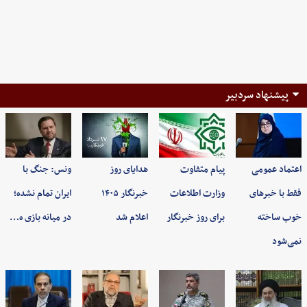
پیشنهاد سردبیر
اعتماد عمومی
پیام متفاوت
هدایای روز
ونس: جنگ با
فقط با خبرهای
وزارت اطلاعات
خبرنگار ۱۴۰۵
ایران تمام نشده؛
خوب ساخته
برای روز خبرنگار
اعلام شد
در میانه بازی ه…
نمی‌شود