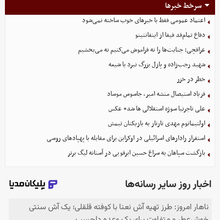
سرخط خبرها
اعتماد عمومی فقط با خبرهای خوب ساخته نمی‌شود
دفاع تمام‌قد فیفا از اینفانتینو
عراقچی: جنایت‌ها را نه فراموش می‌کنیم نه می‌بخشیم
شهید رجب‌زاده و پازل بزرگ نبرد با شیعه
خطر در خزر
فریاد استیصال منشه امیر، جاسوس موساد
علی تاجرنیا سوژه استقلالی‌ ها شد+ عکس
اولتیماتوم مهدی تارتار به بازیکنان تیمش
استقرار رادارهای اسرائیلی در اوکراین برای مقابله با پهپادهای روسی
بازگشت سپاهان به سراغ حسین ابرقویی در آستانه لیگ برتر