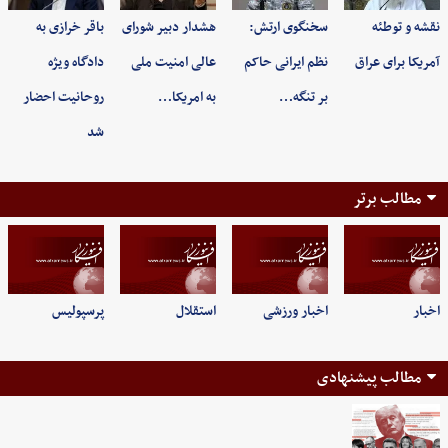
نقشه و توطئه
سخنگوی ارتش:
هشدار دبیر شورای
باقر خرازی به
آمریکا برای عراق
نظم ایرانی حاکم
عالی امنیت ملی
دادگاه ویژه
بر تنگه…
به امریکا…
روحانیت احضار
شد
مطالب برتر
اخبار
اخبار ورزشی
استقلال
پرسپولیس
مطالب پیشنهادی