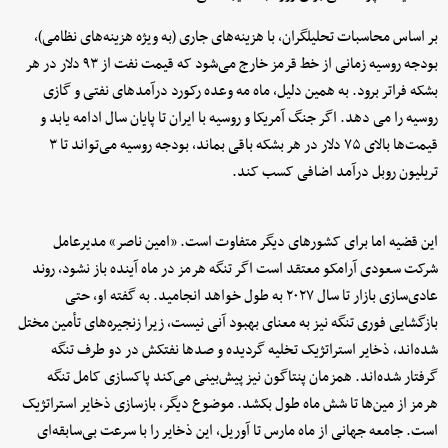
بر اساس محاسبات تحلیلگران، با هزینه‌های جاری (به ویژه هزینه‌های نظامی)،
بودجه روسیه زمانی از خط قرمز خارج می‌شود که قیمت نفت از ۹۳ دلار در هر
بشکه فراتر برود. به همین دلیل، ماه مه وعده رکورد درآمدهای نفتی و گازی
روسیه را می دهد. اگر جنگ آمریکا و روسیه با ایران تا پایان سال ادامه یابد و
قیمت‌ها بالای ۷۵ دلار در هر بشکه باقی بماند، بودجه روسیه می‌تواند تا ۳
تریلیون روبل درآمد اضافی کسب کند.
این قضیه اما برای کشورهای دیگر متفاوت است. «امین ناصر» مدیرعامل
شرکت سعودی آرامکو معتقد است اگر تنگه هرمز در ماه آینده باز نشود، روند
عادی‌سازی بازار تا سال ۲۰۲۷ به طول خواهد انجامید. به گفته او، حتی
بازگشایی فوری تنگه نیز به معنای بهبود آنی نیست، زیرا زنجیره‌های تأمین مختل
شده‌اند، ذخایر استراتژیک تخلیه گردیده و صدها نفتکش در دو طرف تنگه
گرفتار شده‌اند. همزمان پنتاگون نیز پیش‌بینی می‌کند پاکسازی کامل تنگه
هرمز از مین‌ها تا شش ماه طول بکشد. موضوع دیگر، بازسازی ذخایر استراتژیک
است. جامعه جهانی از ماه مارس تا آوریل، این ذخایر را با سرعت بی‌سابقه‌ای