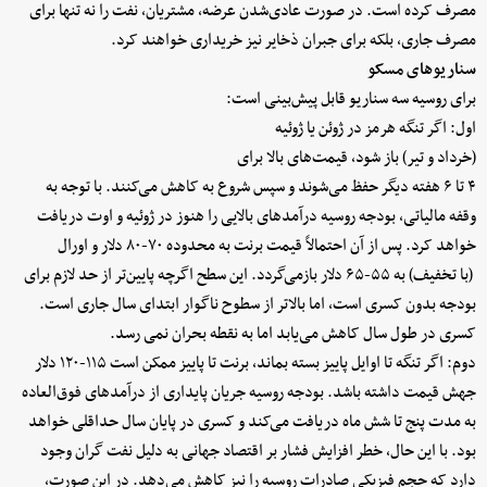
مصرف کرده است. در صورت عادی‌شدن عرضه، مشتریان، نفت را نه تنها برای
مصرف جاری، بلکه برای جبران ذخایر نیز خریداری خواهند کرد.
سناریوهای مسکو
برای روسیه سه سناریو قابل پیش‌بینی است:
اول: اگر تنگه هرمز در ژوئن یا ژوئیه
(خرداد و تیر) باز شود، قیمت‌های بالا برای
۴ تا ۶ هفته دیگر حفظ می‌شوند و سپس شروع به کاهش می‌کنند. با توجه به
وقفه مالیاتی، بودجه روسیه درآمدهای بالایی را هنوز در ژوئیه و اوت دریافت
خواهد کرد. پس از آن احتمالاً قیمت برنت به محدوده ۷۰-۸۰ دلار و اورال
(با تخفیف) به ۵۵-۶۵ دلار بازمی‌گردد. این سطح اگرچه پایین‌تر از حد لازم برای
بودجه بدون کسری است، اما بالاتر از سطوح ناگوار ابتدای سال جاری است.
کسری در طول سال کاهش می‌یابد اما به نقطه بحران نمی رسد.
دوم: اگر تنگه تا اوایل پاییز بسته بماند، برنت تا پاییز ممکن است ۱۱۵-۱۲۰ دلار
جهش قیمت داشته باشد. بودجه روسیه جریان پایداری از درآمدهای فوق‌العاده
به مدت پنج تا شش ماه دریافت می‌کند و کسری در پایان سال حداقلی خواهد
بود. با این حال، خطر افزایش فشار بر اقتصاد جهانی به دلیل نفت گران وجود
دارد که حجم فیزیکی صادرات روسیه را نیز کاهش می‌دهد. در این صورت،