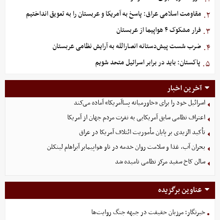
مقاومت اسلامی عراق: پاسخ به آمریکا و عربستان را به تعویق انداختیم
۲.
فرار مشکوک ۴ هواپیما از عربستان
۳.
ضرب شست پیش‌دستانه انصارالله به آرایش نظامی عربستان
۴.
پاکستان: باید در برابر اسرائیل متحد شویم
۵.
آخرین اخبار
اسرائیل خود را برای «خاورمیانه پساآمریکا» آماده می‌کند
اعتراف نظامی سابق آمریکایی به نفرت مردم جهان از آمریکا
تأکید الزیدی بر پایان مأموریت ائتلاف آمریکا در عراق
بحران آب، غذا و سلامت روان خدمه در ناو هواپیمابر آبراهام لینکلن
سالن کاخ سفید مرکز نظامی نامیده شد
عناوین برگزیده
خبرنگار؛ مرزبان حقیقت در جبهه جنگ روایت‌ها