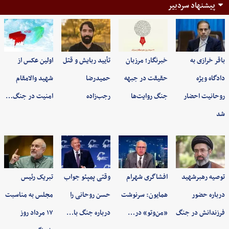
پیشنهاد سردبیر
باقر خرازی به
خبرنگار؛ مرزبان
تأیید ربایش و قتل
اولین عکس از
دادگاه ویژه
حقیقت در جبهه
حمیدرضا
شهید والامقام
روحانیت احضار
جنگ روایت‌ها
رجب‌زاده
امنیت در جنگ…
شد
توصیه رهبرشهید
افشاگری شهرام
وقتی پمپئو جواب
تبریک رئیس
درباره حضور
همایون: سرنوشت
حسن روحانی را
مجلس به مناسبت
فرزندانش در جنگ
«من‌وتو» در…
درباره جنگ با…
۱۷ مرداد روز