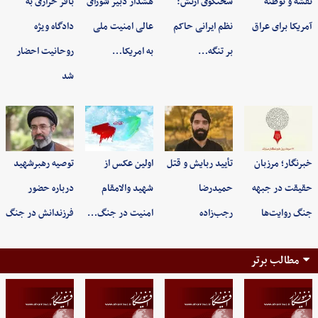
نقشه و توطئه
سخنگوی ارتش:
هشدار دبیر شورای
باقر خرازی به
آمریکا برای عراق
نظم ایرانی حاکم
عالی امنیت ملی
دادگاه ویژه
بر تنگه…
به امریکا…
روحانیت احضار
شد
خبرنگار؛ مرزبان
تأیید ربایش و قتل
اولین عکس از
توصیه رهبرشهید
حقیقت در جبهه
حمیدرضا
شهید والامقام
درباره حضور
جنگ روایت‌ها
رجب‌زاده
امنیت در جنگ…
فرزندانش در جنگ
مطالب برتر