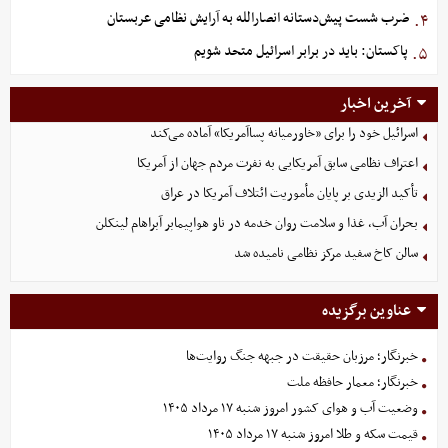
ضرب شست پیش‌دستانه انصارالله به آرایش نظامی عربستان
۴.
پاکستان: باید در برابر اسرائیل متحد شویم
۵.
آخرین اخبار
اسرائیل خود را برای «خاورمیانه پساآمریکا» آماده می‌کند
اعتراف نظامی سابق آمریکایی به نفرت مردم جهان از آمریکا
تأکید الزیدی بر پایان مأموریت ائتلاف آمریکا در عراق
بحران آب، غذا و سلامت روان خدمه در ناو هواپیمابر آبراهام لینکلن
سالن کاخ سفید مرکز نظامی نامیده شد
عناوین برگزیده
خبرنگار؛ مرزبان حقیقت در جبهه جنگ روایت‌ها
خبرنگار؛ معمار حافظه ملت
وضعیت آب و هوای کشور امروز شنبه ۱۷ مرداد ۱۴۰۵
قیمت سکه و طلا امروز شنبه ۱۷ مرداد ۱۴۰۵