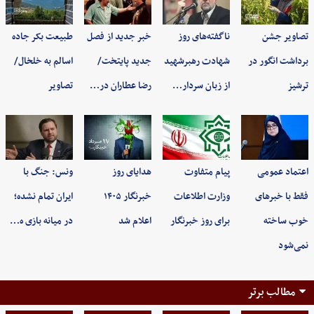
تصاویر جشن
ناگفته‌های روز
خبر جدید از فصل
طبیعت بکر جاده
برداشت انگور در
شهادت رهبرشهید
جدید پایتخت/
اسالم به خلخال/
ترشیز
از زبان سردار…
رضا عطاران در…
تصاویر
اعتماد عمومی
پیام متفاوت
هدایای روز
ونس: جنگ با
فقط با خبرهای
وزارت اطلاعات
خبرنگار ۱۴۰۵
ایران تمام نشده؛
خوب ساخته
برای روز خبرنگار
اعلام شد
در میانه بازی ه…
نمی‌شود
مطالب برتر