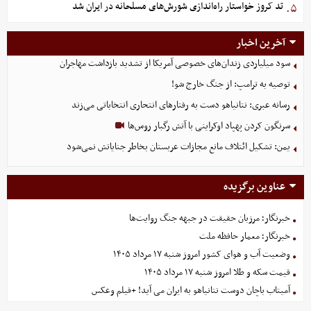
تد کروز خواستار راه‌اندازی شورش‌های مسلحانه در ایران شد
۵.
آخرین اخبار
سود میلیاردی زندان‌های خصوصی آمریکا از تشدید بازداشت مهاجران
توصیه به ترامپ: از جنگ خارج شو!
رسانه عبری: نتانیاهو دست به رفتارهای انتحاری انتخاباتی می‌زند
سرنگون کردن پهپاد اوکراینی با آتش رگبار روس‌ها
یمن: تشکیل ائتلاف مانع مجازات عربستان بخاطر جنایاتش نمی‌شود
عناوین برگزیده
خبرنگار؛ مرزبان حقیقت در جبهه جنگ روایت‌ها
خبرنگار؛ معمار حافظه ملت
وضعیت آب و هوای کشور امروز شنبه ۱۷ مرداد ۱۴۰۵
قیمت سکه و طلا امروز شنبه ۱۷ مرداد ۱۴۰۵
آمیتاب باچان دوست نتانیاهو به ایران می آید! +فیلم وعکس