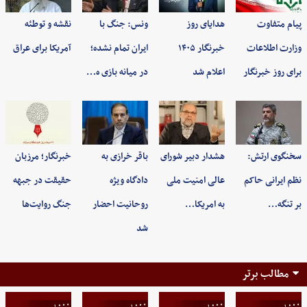
پیام متفاوت
هدایای روز
ونس: جنگ با
نقشه و توطئه
وزارت اطلاعات
خبرنگار ۱۴۰۵
ایران تمام نشده؛
آمریکا برای عراق
برای روز خبرنگار
اعلام شد
در میانه بازی ه…
سخنگوی ارتش:
هشدار دبیر شورای
باقر خرازی به
خبرنگار؛ مرزبان
نظم ایرانی حاکم
عالی امنیت ملی
دادگاه ویژه
حقیقت در جبهه
بر تنگه…
به امریکا…
روحانیت احضار
جنگ روایت‌ها
شد
مطالب برتر