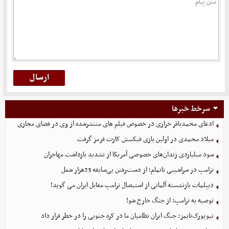
سرخط خبرها
ادعای محمدباقر خرازی در خصوص فیلم های منتشرشده از وی در فضای مجازی
میلاد محمدی در اولین بازی فیکسش کارت قرمز گرفت
سود میلیاردی زندان‌های خصوصی آمریکا از تشدید بازداشت مهاجران
ترامپ در سراشیبی ناتمام؛ از دست‌رفتن بی‌سابقه 23هزار شغل
دیپلمات بازنشسته آلمانی از استیصال ترامپ مقابل ایران می گوید!
توصیه به ترامپ: از جنگ خارج شو!
نیویورک‌تایمز: جنگ ایران نظامیان ما در کره جنوبی را در خطر قرار داد